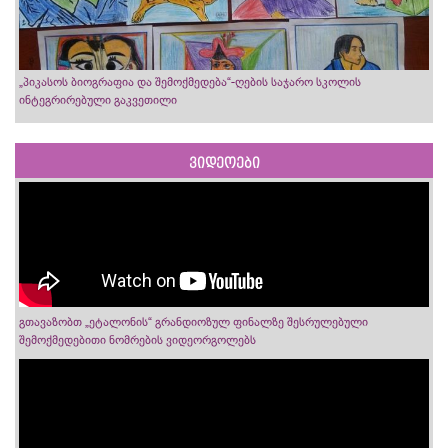
„პიკასოს ბიოგრაფია და შემოქმედება“-ღების საჯარო სკოლის
ინტეგრირებული გაკვეთილი
ვიდეოები
გთავაზობთ „ეტალონის“ გრანდიოზულ ფინალზე შესრულებული
შემოქმედებითი ნომრების ვიდეორგოლებს