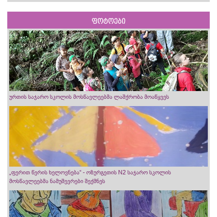
ფოტოები
ურთის საჯარო სკოლის მოსწავლეებმა ლაშქრობა მოაწყვეს
„ფერით წერის ხელოვნება“ - ოზურგეთის N2 საჯარო სკოლის
მოსწავლეებმა ნამუშევრები შექმნეს