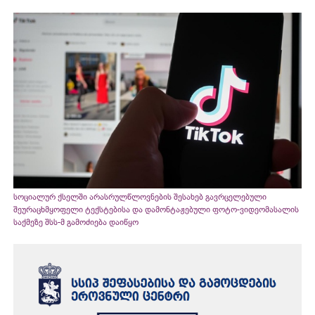
სოციალურ ქსელში არასრულწლოვნების შესახებ გავრცელებული
შეურაცხმყოფელი ტექსტებისა და დამონტაჟებული ფოტო-ვიდეომასალის
საქმეზე შსს-მ გამოძიება დაიწყო