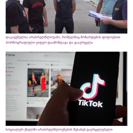
დაკავებულია არასრულწლოვანი, რომელმაც მოზარდების ფოტოებით
პორნოგრაფიული ვიდეო დაამონტაჟა და გაავრცელა
სოციალურ ქსელში არასრულწლოვნების შესახებ გავრცელებული