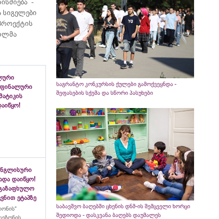
ისძიება -
 სიგელები
 პროექტის
ვილმა
ლური
საგრანტო კონკურსის ქულები გამოქვეყნდა -
 ფინალური
შეფასების სქემა და სწორი პასუხები
ემატიკის
აიწყო!
ინგლისური
ადა დაიწყო!
აგაზაფხულო
ვნით ეტაპზე
საბავშვო ბაღებში ცხენის დნმ-ის შემცველი ხორცი
ლონის“
შედიოდა - დასკვანა ბაღებს დაუმალეს
სეზონის