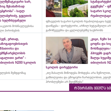
ულშემატკივარი ხარ,
სტანდარტები
სიც შესაბამისად
გვექნება“ - 
ეპყრობა“ - საულ
საჯარო სკო
სულაბერიძე, გეგუთის
რეაბილიტაცია
ის ხელმძღვანელი
ფშაველის საჯარო სკოლის რეაბილიტაცია სექ
დაიწყება - დირექტორი, არჩილ ხუტუაშვილი ა
ააკეთოს მოსწავლეებისა
გამოწვევებსა და ცვლილებებზე საუბრობს
ლი პირობების
ჩვენ, ერთად,
„ვიცი, ჩემი ს
საზოგადოებისთვის
ცოდნა და სი
მპათიისა და
მოსწავლეთა 
შემწყნარებლობის
ჰპოვებს გაგრ
აგალითი ვართ“ -
შალვა ხუციშ
თბილისის N200 სკოლის
თბილისის N2
სკოლის დირექტორი
რულების შემდგომაც
„თუ მასალის მიწოდება მოხდება არა ზეწოლით,
განხილვითა და ემოციური ჩართულობით, ვფიქ
პრობლემები არ შეიქმნება“
რუბრიკის ყველა ს