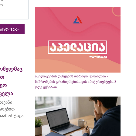
ყო
>>
იახლე
ომელმაც
აპელაციების დაწყების თარიღი ცნობილია -
ით
ნაშრომების გასაჩივრებისთვის აბიტურიენტებს 3
ეო
დღე ექნებათ
რცელა
ოვანი,
ტოებით
აამონტაჟა