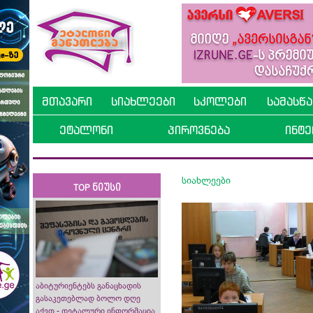
მთავარი
სიახლეები
სკოლები
სამასწ
ეტალონი
პიროვნება
ინტე
სიახლეები
TOP ნიუსი
აბიტურიენტებს განაცხადის
გასაკეთებლად ბოლო დღე
აქვთ - დეტალური ინფორმაცია