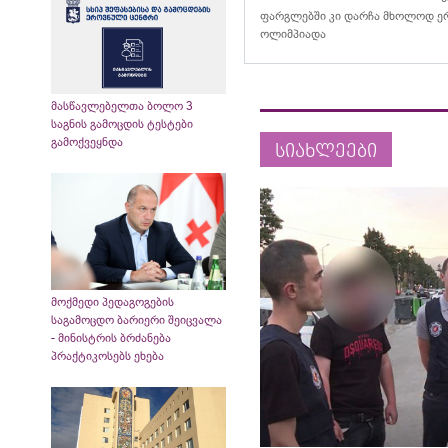
ფარგლებში კი დარჩა მხოლოდ ერ
ოლიმპიადა
მასწავლებელთა ბოლო 3
საგნის გამოცდის ტესტები
გამოქვეყნდა
სიახლეები
მოქმედი პედაგოგების
საგამოცდო ბარიერი შეიცვალა
- მინისტრის ბრძანება
პრაქტიკოსებს ეხება