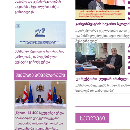
საჯარო და კერძო სკოლების
გ
საკითხს სპეციალური საბჭო
ი
განიხილავს
გ
ვარციხჰესების საჯარო სკოლ
„დირექტორმა ყველაფერი უნდა გ
და მასწავლებლებისთვის ღირსეუ
შესაქმნელად“...
„
მასწავლებელთა უცხოური ენის
გამოცდაზე გამოყენებული
ე
ტესტები გამოქვეყნდა
მ
ყველაზე პოპულარული
დირექტორი ელდარ არაბული
„სსსმ მოსწავლეებს სკოლის დას
სჭირდებათ თანადგომა“
„წესით, 14 400 სტუდენტი უნდა
სკოლები
აბარებდეს უნივერსიტეტში“-
კობახიძის თქმით, სტუდენტთა
რაოდენობა ყოველწიურად