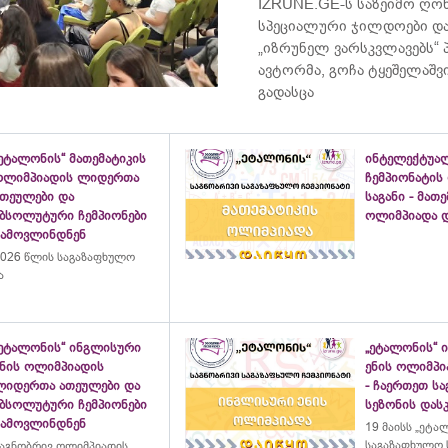
IZRUNE.GE-ს საზეიმო ღონ
სპეციალური ჯილდოები და
„იზრუნელ ვარსკვლავებს“
ავტორმა, გოჩა ტყეშელაშ
გადასცა
ეტალონის“ მათემატიკის
ინტელექტუა
ოლიმპიადის ლიდერთა
ჩემპიონატის
ათეულები და
საგანი - მათ
აბსოლუტური ჩემპიონები
ოლიმპიადა დ
გამოვლინდნენ
026 წლის საგაზაფხულო
ა
„ეტალონის“ ინგლისური
„ეტალონის“ 
ენის ოლიმპიადის
ენის ოლიმპი
ლიდერთა ათეულები და
- ჩაერთეთ ს
აბსოლუტური ჩემპიონები
სეზონის დასკ
გამოვლინდნენ
19 მაისს „ეტა
საგაზაფხულო 
აგნობრივ ოლიმპიადის