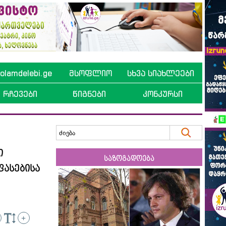
lamdelebi.ge
მსოფლიო
სხვა სიახლეები
რჩევები
წიგნები
კონკურსი
ი
საზოგადოება
ფასებისა
+