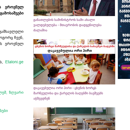
ის ეროვნულ
გამოსაშვები
განათლების სამინისტროს სამი ახალი
ვალდებულება - მთავრობის დადგენილება
ძალაშია
 გამსავლელი
ოგორც ჩვენ,
ბის ეროვნულ
ეს,
Etaloni.ge
დაკავებულია ორი პირი - ცხენის ხორცს
ლემ, ზღვარი
მარნეულისა და ქარელის ბაღებში ბავშვებს
აჭმევდნენ
ბები