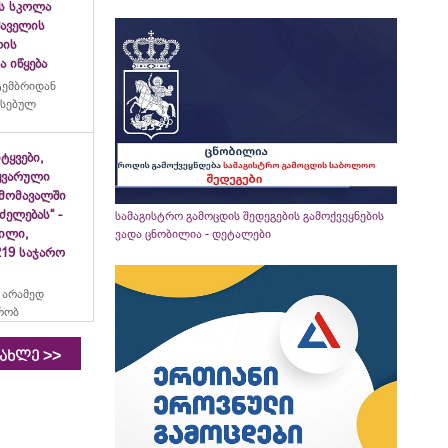
ს სკოლა
ფშაველის
ლის
 იწყება
ტემბრიდან
რსებულ
იტყვები,
ყვარული
მომავალში
ძელებას“ -
სამაგისტრო გამოცდის შედეგების გამოქვეყნების
ვილი,
ვადა ცნობილია - დეტალები
19 საჯარო
 არამედ
რობ
>>
იახლე