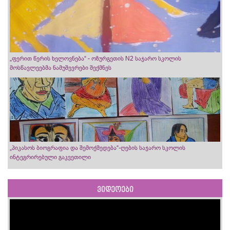
„ფერით წერის ხელოვნება“ - ოზურგეთის N2 საჯარო სკოლის
მოსწავლეებმა ნამუშევრები შექმნეს
„პიკასოს ბიოგრაფია და შემოქმედება“-ღების საჯარო სკოლის
ინტეგრირებული გაკვეთილი
ვიდეოები