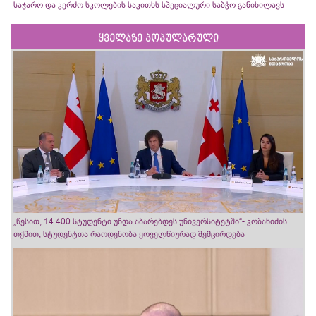
საჯარო და კერძო სკოლების საკითხს სპეციალური საბჭო განიხილავს
ყველაზე პოპულარული
„წესით, 14 400 სტუდენტი უნდა აბარებდეს უნივერსიტეტში“- კობახიძის
თქმით, სტუდენტთა რაოდენობა ყოველწიურად შემცირდება