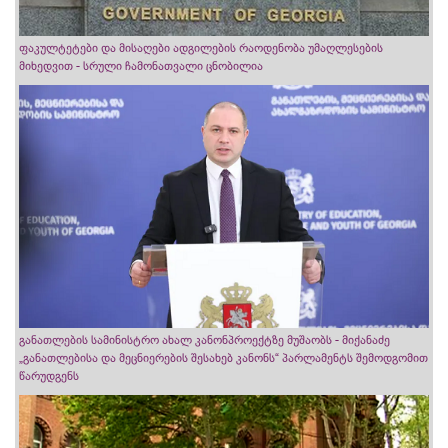
ფაკულტეტები და მისაღები ადგილების რაოდენობა უმაღლესების
მიხედვით - სრული ჩამონათვალი ცნობილია
განათლების სამინისტრო ახალ კანონპროექტზე მუშაობს - მიქანაძე
„განათლებისა და მეცნიერების შესახებ კანონს“ პარლამენტს შემოდგომით
წარუდგენს