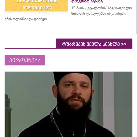
დასკვნით ეტაპზე
19 მაისს „ეტალონის“ საგაზაფხულო
სეზონის ფარგლებში ინგლისური
ენის ოლიმპიადა დაიწყო
>>
რუბრიკის ყველა სიახლე
პიროვნება