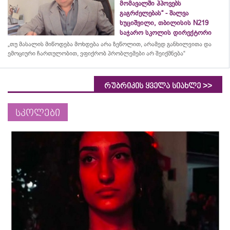
მომავალში ჰპოვებს
გაგრძელებას“ - შალვა
ხუციშვილი, თბილისის N219
საჯარო სკოლის დირექტორი
„თუ მასალის მიწოდება მოხდება არა ზეწოლით, არამედ განხილვითა და
ემოციური ჩართულობით, ვფიქრობ პრობლემები არ შეიქმნება“
>>
რუბრიკის ყველა სიახლე
სკოლები