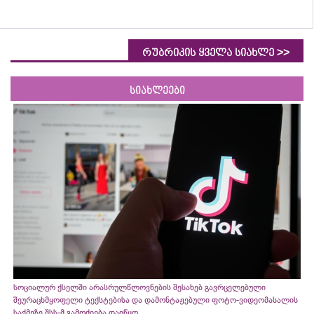
>>
რუბრიკის ყველა სიახლე
სიახლეები
სოციალურ ქსელში არასრულწლოვნების შესახებ გავრცელებული
შეურაცხმყოფელი ტექსტებისა და დამონტაჟებული ფოტო-ვიდეომასალის
საქმეზე შსს-მ გამოძიება დაიწყო