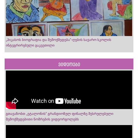
„პიკასოს ბიოგრაფია და შემოქმედება“-ღების საჯარო სკოლის
ინტეგრირებული გაკვეთილი
ვიდეოები
გთავაზობთ „ეტალონის“ გრანდიოზულ ფინალზე შესრულებული
შემოქმედებითი ნომრების ვიდეორგოლებს