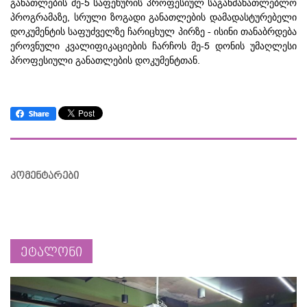
-5
განათლების
მე
საფეხურის
პროფესიულ
საგანმანათლებლო
,
პროგრამაზე
სრული
ზოგადი
განათლების
დამადასტურებელი
-
დოკუმენტის
საფუძველზე
ჩარიცხულ
პირზე
ისინი
თანაბრდება
-5
ეროვნული
კვალიფიკაციების
ჩარჩოს
მე
დონის
უმაღლესი
.
პროფესიული
განათლების
დოკუმენტთან
კომენტარები
ეტალონი