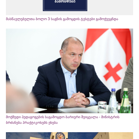
მასწავლებელთა ბოლო 3 საგნის გამოცდის ტესტები გამოქვეყნდა
მოქმედი პედაგოგების საგამოცდო ბარიერი შეიცვალა - მინისტრის
ბრძანება პრაქტიკოსებს ეხება