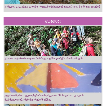
უცნაური საბავშვო ბაღები- რატომ იზრდებიან ევროპელი ბავშვები ტყეში?
ფოტოები
ურთის საჯარო სკოლის მოსწავლეებმა ლაშქრობა მოაწყვეს
„ფერით წერის ხელოვნება“ - ოზურგეთის N2 საჯარო სკოლის
მოსწავლეებმა ნამუშევრები შექმნეს