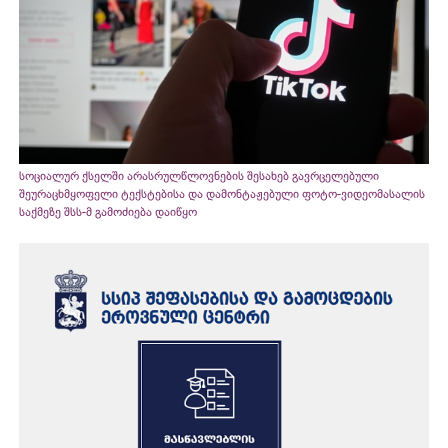
სოციალურ ქსელში არასრულწლოვნების შესახებ გავრცელებული
შეურაცხმყოფელი ტექსტებისა და დამონტაჟებული ფოტო-ვიდეომასალის
საქმეზე შსს-მ გამოძიება დაიწყო