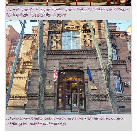
ვალდებულებები, რომლებიც განათლების სამინისტრომ ახალი სასწავლო
წლის დაწყებამდე უნდა შეასრულოს
საჯარო სკოლის წესდებაში ცვლილება შევიდა - ქმედებები, რომლებიც
სამინისტროს თანხმობას მოითხოვს