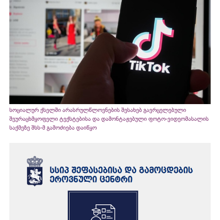
სოციალურ ქსელში არასრულწლოვნების შესახებ გავრცელებული
შეურაცხმყოფელი ტექსტებისა და დამონტაჟებული ფოტო-ვიდეომასალის
საქმეზე შსს-მ გამოძიება დაიწყო