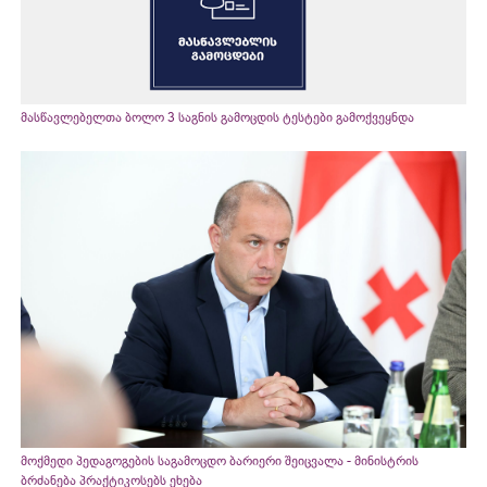
მასწავლებელთა ბოლო 3 საგნის გამოცდის ტესტები გამოქვეყნდა
მოქმედი პედაგოგების საგამოცდო ბარიერი შეიცვალა - მინისტრის
ბრძანება პრაქტიკოსებს ეხება