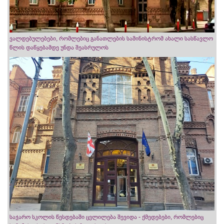
ვალდებულებები, რომლებიც განათლების სამინისტრომ ახალი სასწავლო
წლის დაწყებამდე უნდა შეასრულოს
საჯარო სკოლის წესდებაში ცვლილება შევიდა - ქმედებები, რომლებიც