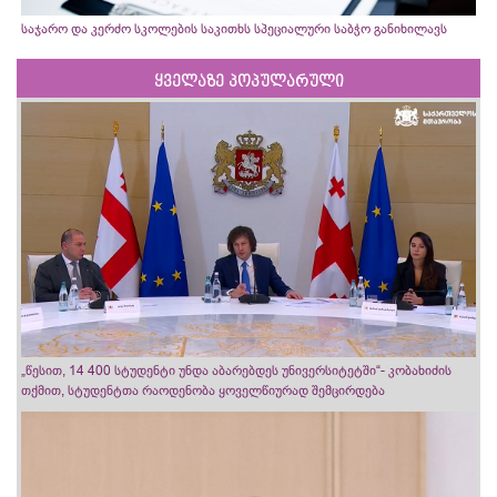
საჯარო და კერძო სკოლების საკითხს სპეციალური საბჭო განიხილავს
ყველაზე პოპულარული
„წესით, 14 400 სტუდენტი უნდა აბარებდეს უნივერსიტეტში“- კობახიძის
თქმით, სტუდენტთა რაოდენობა ყოველწიურად შემცირდება