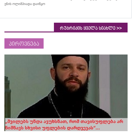
ენის ოლიმპიადა დაიწყო
>>
რუბრიკის ყველა სიახლე
პიროვნება