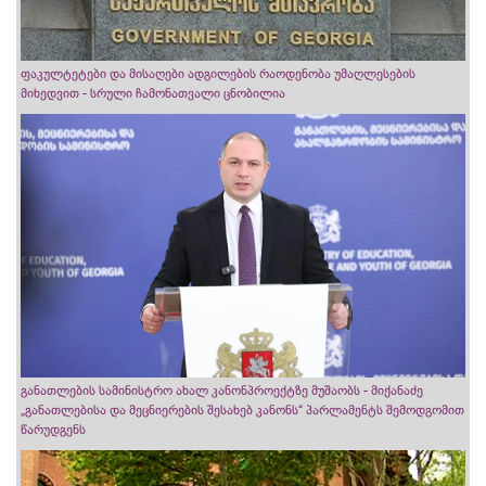
ფაკულტეტები და მისაღები ადგილების რაოდენობა უმაღლესების
მიხედვით - სრული ჩამონათვალი ცნობილია
განათლების სამინისტრო ახალ კანონპროექტზე მუშაობს - მიქანაძე
„განათლებისა და მეცნიერების შესახებ კანონს“ პარლამენტს შემოდგომით
წარუდგენს