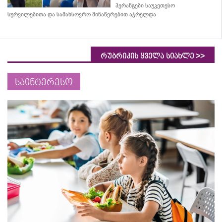
პერანგები საუკეთესო
სურვილებითა და სამახსოვრო
მინაწერებით
აჭრელდა
>>
რუბრიკის ყველა სიახლე
საინტერესო