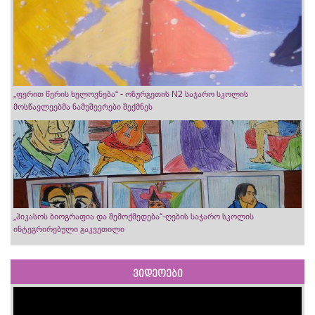
„ფერით წერის ხელოვნება“ - ოზურგეთის N2 საჯარო სკოლის
მოსწავლეებმა ნამუშევრები შექმნეს
„პიკასოს ბიოგრაფია და შემოქმედება“-ღების საჯარო სკოლის
ინტეგრირებული გაკვეთილი
ვიდეოები