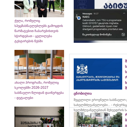
ქულა, რომელიც
სპეცმასწავლებლებს გამოცდის
წარმატებით ჩაბარებისთვის
სჭირდებათ - ცვლილება
ტესტირების წესში
ს
ს
ახალი პროგრამა, რომელიც
სკოლებში 2026-2027
შ
სასწავლო წლიდან დაინერგება
ცნობილია
- დეტალები
შეცვლილი ეროვნული სასწავლო გ
სახელმძღვანელოები... - რესურს
ხელმძღვანელებთან შეხვედრის ს