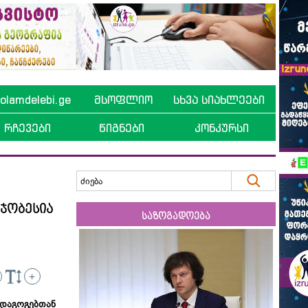
lamdelebi.ge
მსოფლიო
სხვა სიახლეები
რჩევები
წიგნები
კონკურსი
მჯობესია
საზოგადოება
+
აგოგებთან