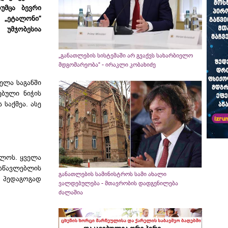
უმცა ბევრი
 „ეტალონი“
 უმჯობესია
„განათლების სისტემაში არ გვაქვს სახარბიელო
მდგომარეობა“ - ირაკლი კობახიძე
ელა საგანში
ებული ნიჭის
საქმეა. ასე
ვლოს. ყველა
ასწავლებლის
განათლების სამინისტროს სამი ახალი
ა პედაგოგად
ვალდებულება - მთავრობის დადგენილება
ძალაშია