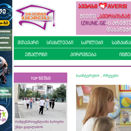
მთავარი
სიახლეები
სკოლები
სამასწ
ეტალონი
პიროვნება
ინტე
საინტერესო
,
რჩევები
TOP ნიუსი
რამდენპროცენტიანი ბარიერი
უნდა გადალახოს