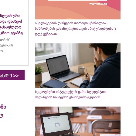
ინგლისური
ადა დაიწყო!
აპელაციების დაწყების თარიღი ცნობილია -
აგაზაფხულო
ნაშრომების გასაჩივრებისთვის აბიტურიენტებს 3
ვნით ეტაპზე
დღე ექნებათ
ლონის“
სეზონის
ყო
>>
იახლე
ხელოვნური ინტელექტის გამო სტუდენტთა
შეფასების სისტემას ესპანეთში ცვლიან
ში
ელ