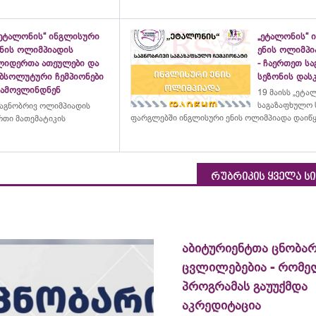
„ეტალონის“ ინგლისური
„ეტალონის“ 
ენის ოლიმპიადის
ენის ოლიმპი
ლიდერთა ათეულები და
- ჩაერთეთ ს
აბსოლუტური ჩემპიონები
სეზონის დასკ
გამოვლინდნენ
19 მაისს „ეტა
საგაზაფხულო 
აგნობრივ ოლიმპიადის
ფარგლებში ინგლისური ენის ოლიმპიადა დაიწ
თი მათემატიკის
რუბრიკის ყველა ს
აბიტურიენტთა ცნობარ
ცვლილებებია - რომ
პროგრამას გაუუქმდა
აკრედიტაცია