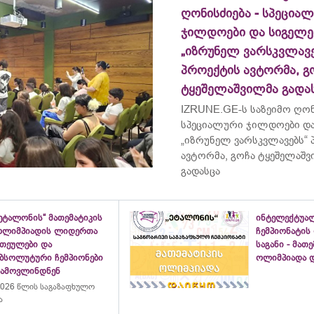
ღონისძიება - სპეცია
ჯილდოები და სიგელე
„იზრუნელ ვარსკვლავე
პროექტის ავტორმა, გ
ტყეშელაშვილმა გადა
IZRUNE.GE-ს საზეიმო ღონ
სპეციალური ჯილდოები და
„იზრუნელ ვარსკვლავებს“
ავტორმა, გოჩა ტყეშელაშ
გადასცა
ეტალონის“ მათემატიკის
ინტელექტუა
ოლიმპიადის ლიდერთა
ჩემპიონატის
ათეულები და
საგანი - მათ
აბსოლუტური ჩემპიონები
ოლიმპიადა დ
გამოვლინდნენ
026 წლის საგაზაფხულო
ა