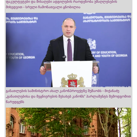
ფაკულტეტები და მისაღები ადგილების რაოდენობა უმაღლესების
მიხედვით - სრული ჩამონათვალი ცნობილია
განათლების სამინისტრო ახალ კანონპროექტზე მუშაობს - მიქანაძე
„განათლებისა და მეცნიერების შესახებ კანონს“ პარლამენტს შემოდგომით
წარუდგენს