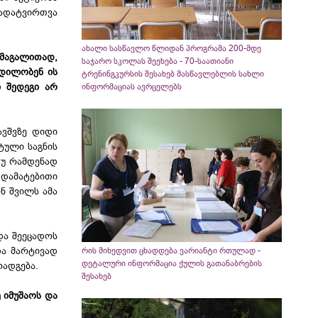
ადატვირთვა
ახალი სასწავლო წლიდან პროგრამა 200-მდე
მაგალითად,
საჯარო სკოლას შეეხება - 70-საათიანი
ცდილობენ ის
ტრენინგკურსის შესახებ მასწავლებლის სახლი
ი შედეგი არ
ინფორმაციას ავრცელებს
ავშვზე დიდი
ტული საგნის
თუ რამდენად
 დამატებითი
ნ შვილს ამა
და შეეცადოს
და მარტივად
რის მიხედვით ცხადდება ვარიანტი რთულად -
დეტალური ინფორმაცია ქულის გათანაბრების
ოადგება.
შესახებ
 იმუშაოს და