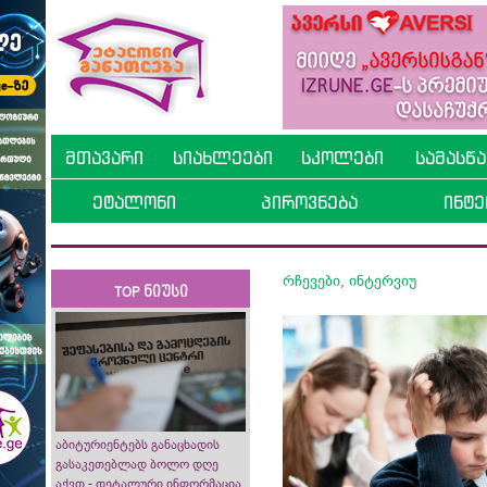
მთავარი
სიახლეები
სკოლები
სამასწ
ეტალონი
პიროვნება
ინტე
რჩევები
,
ინტერვიუ
TOP ნიუსი
აბიტურიენტებს განაცხადის
გასაკეთებლად ბოლო დღე
აქვთ - დეტალური ინფორმაცია