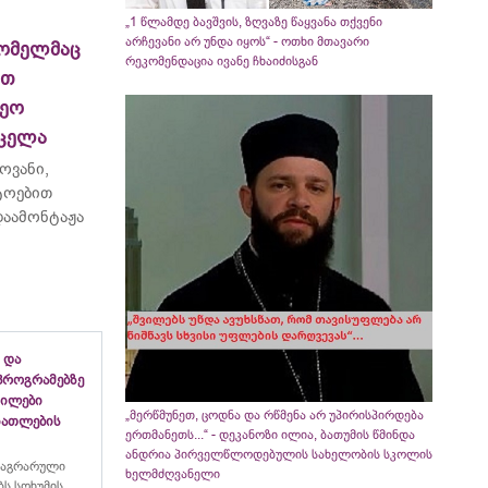
„1 წლამდე ბავშვის, ზღვაზე წაყვანა თქვენი
არჩევანი არ უნდა იყოს“ - ოთხი მთავარი
ომელმაც
რეკომენდაცია ივანე ჩხაიძისგან
ით
ეო
რცელა
ოვანი,
ტოებით
აამონტაჟა
 და
პროგრამებზე
გილები
„მერწმუნეთ, ცოდნა და რწმენა არ უპირისპირდება
ანათლების
ერთმანეთს...“ - დეკანოზი ილია, ბათუმის წმინდა
ანდრია პირველწლოდებულის სახელობის სკოლის
 აგრარული
ხელმძღვანელი
ს სოხუმის