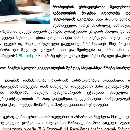
მშობლების უმრავლესობა შვილების
განათლების მიცემას ცდილობს და
ყველაფერს აკეთებს.
მათ შორის ხშირა
შემთხვევები, როცა მოსწავლე მშობლი
ა სკოლის გაკვეთილების გარდა, დამატებითი ცოდნის მიღება და სწ
ის ყველა შესაძლო გზით განვითარება მისასალმებელია, თუმცა ა
ს, ცეკვის თუ სხვა „საძულველი გაკვეთილების“ შესახებ. ჩნდება კი
სწორი და ზედმეტი დატვირთვით და შეიძლება თუ არა ამან 
ოქმედოს?
Etaloni.ge
-ს თემაზე ფსიქოლოგი
ქეთი მესხიშვილი
ესაუბრ
ოთ ბავშვი სკოლის გაკვეთილების შემდეგ სხვადასხვა წრეზე სიარუ
ვადების დასახელება, რომლის განზოგადებაც ნებისმიერი ბა
შუალებას მოგვცემს ამის მიხედვით დავგეგმოთ მისი კლასგარეშე 
ია. არსებობს ბავშვის განვითარების ეტაპების მიხედვი
იც აქტივობების სწორად დაგეგმვაში დაგვეხმარება. მნიშვნელოვან
ღება უნდა მიექცეს მოზარდის მოტივაციასა და სურვილებს.
ვს ყურადღების ერთი მიმართულებით წარმართვა შეუძლია მხოლოდ 
ცილებელია გონებრივი აქტივობის ჩანაცვლება პრაქტიკული აქტივ
რე სასკოლო ასაკში (5-6 წლიდან 11 წელამდე) ბავშვისათვის წამყვა