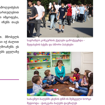
ამოღვიძებას
იმართულებით
ი იმყოფება,
იჩენს თავს
თ. მშობელს
საგრანტო კონკურსის ქულები გამოქვეყნდა -
ისი იქ ძალით
შეფასების სქემა და სწორი პასუხები
მოაჩენს. ეს
ებს ყველაზე
საბავშვო ბაღებში ცხენის დნმ-ის შემცველი ხორცი
შედიოდა - დასკვანა ბაღებს დაუმალეს