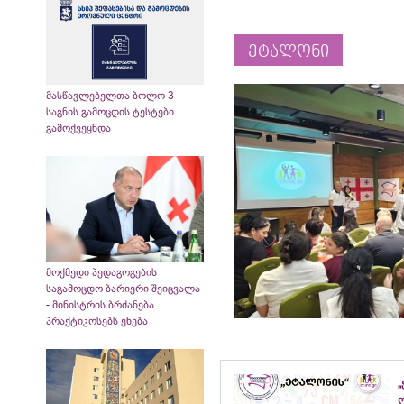
ეტალონი
მასწავლებელთა ბოლო 3
საგნის გამოცდის ტესტები
გამოქვეყნდა
მოქმედი პედაგოგების
საგამოცდო ბარიერი შეიცვალა
- მინისტრის ბრძანება
პრაქტიკოსებს ეხება
„