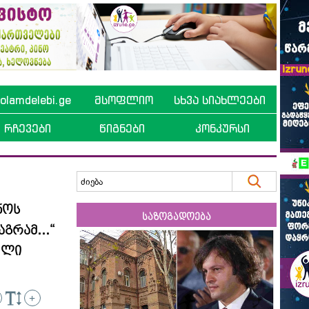
lamdelebi.ge
მსოფლიო
სხვა სიახლეები
რჩევები
წიგნები
კონკურსი
ნოს
საზოგადოება
აგრამ...“
ელი
+