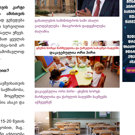
თვის კარგი
 ამისთვის
დ გვხვდება
განათლების სამინისტროს სამი ახალი
ს სურვილით
ვალდებულება - მთავრობის დადგენილება
ძალაშია
ავლა უწევს.
ლბათ ყველას
თხვა-ხომ არ
სამომავლოდ
ა.
ლით?
ვშვისათვის
საქმიანობა,
დაკავებულია ორი პირი - ცხენის ხორცს
თ მოცემული
მარნეულისა და ქარელის ბაღებში ბავშვებს
ია ასაკი და
აჭმევდნენ
15-20 წუთის
ობით, მაგ.:
ნი აქტივობა