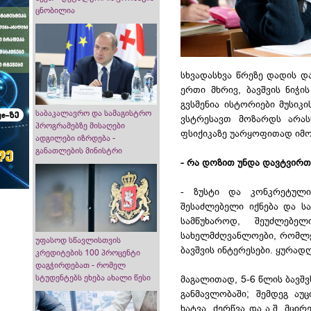
ცნობილია
სხვადასხვა წრეზე დადის დ
ერთი მხრივ, ბავშვის ნიჭ
გვსმენია ისტორიები მუსიკი
საბაკალავრო და სამაგისტრო
ვსტრესავთ მოზარდს არა
პროგრამებზე მისაღები
ფსიქიკაზე უარყოფითად იმ
ადგილები იზრდება -
განათლების მინისტრი
- რა დოზით უნდა დავტვირთ
- ზუსტი და კონკრეტული 
შესაძლებელი იქნება და სა
სამწუხაროდ, შეუძლებელ
სახელმძღვანლოები, რომლებ
უფასოდ სწავლისთვის
ბავშვის ინტერესები. ყურად
კრედიტების 100 პროცენტი
დაგჭირდებათ - რომელ
სტუდენტებს ეხება ახალი წესი
მაგალითად, 5-6 წლის ბავშ
განმავლობაში; შემდეგ აუ
ხატვა, ძერწვა და ა.შ. მცი