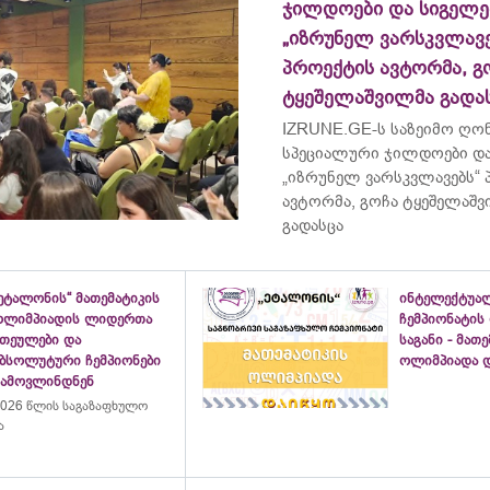
ჯილდოები და სიგელე
„იზრუნელ ვარსკვლავე
პროექტის ავტორმა, გ
ტყეშელაშვილმა გადა
IZRUNE.GE-ს საზეიმო ღონ
სპეციალური ჯილდოები და
„იზრუნელ ვარსკვლავებს“
ავტორმა, გოჩა ტყეშელაშ
გადასცა
ეტალონის“ მათემატიკის
ინტელექტუა
ოლიმპიადის ლიდერთა
ჩემპიონატის
ათეულები და
საგანი - მათ
აბსოლუტური ჩემპიონები
ოლიმპიადა დ
გამოვლინდნენ
026 წლის საგაზაფხულო
ა