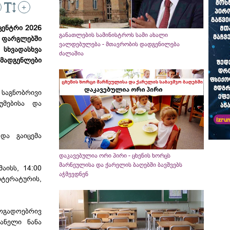
+
ცენტრი 2026
განათლების სამინისტროს სამი ახალი
ს ფარგლებში
ვალდებულება - მთავრობის დადგენილება
 სხვადასხვა
ძალაშია
მადგენლები
აგნობრივი
უმებისა და
და გაიცემა
დაკავებულია ორი პირი - ცხენის ხორცს
მარნეულისა და ქარელის ბაღებში ბავშვებს
აისს, 14:00
აჭმევდნენ
იტერატურის,
ზოგადოებრივ
ვანელი ნანა