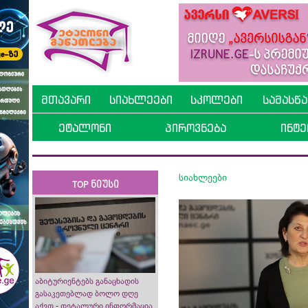
მთავარი
სიახლეები
სკოლები
სამასწ
ეტალონი
პიროვნება
ინტე
სიახლეები
TOP ნიუსი
აბიტურიენტებს განაცხადის
გასაკეთებლად ბოლო დღე
აქვთ - დეტალური ინფორმაცია