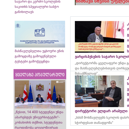
საჯარო და კერძო სკოლების
საკითხს სპეციალური საბჭო
განიხილავს
„
გ
ი
გ
მასწავლებელთა უცხოური ენის
გამოცდაზე გამოყენებული
ვარციხჰესების საჯარო სკოლ
ტესტები გამოქვეყნდა
„დირექტორმა ყველაფერი უნდა გ
და მასწავლებლებისთვის ღირსეუ
შესაქმნელად“...
ყველაზე პოპულარული
„
ე
მ
დირექტორი ელდარ არაბული
„წესით, 14 400 სტუდენტი უნდა
აბარებდეს უნივერსიტეტში“-
„სსსმ მოსწავლეებს სკოლის დას
კობახიძის თქმით, სტუდენტთა
სჭირდებათ თანადგომა“
რაოდენობა ყოველწიურად