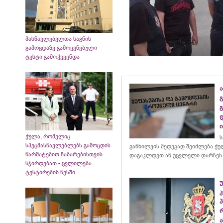
მასწავლებელთა საგნის
გამოცდაზე გამოყენებული
ტესტი გამოქვეყნდა
ა
გ
ქულა, რომელიც
ს
სპეცმასწავლებლებს გამოცდის
განხილვის შედეგად შეიძლება ქ
წარმატებით ჩაბარებისთვის
დაგაკლდეთ ან უცვლელი დარჩეს
სჭირდებათ - ცვლილება
ტესტირების წესში
კ
ა