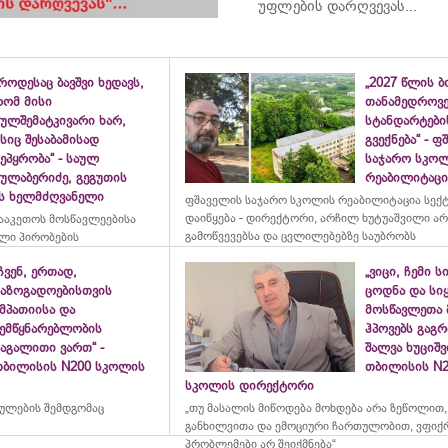
უფლების დარღვევას...
როდესაც ბავშვი ხედავს,
„2027 წლის 
რომ მისი
თანამედროვ
ულშემატკივარი ხარ,
სტანდარტები
სიც შესაბამისად
გვექნება“ - 
ეპყრობა“ - საულ
საჯარო სკო
სულაბერიძე, გეგუთის
რეაბილიტაცია
ის ხელმძღვანელი
ფშაველის საჯარო სკოლის რეაბილიტაცია სექ
დაიწყება - დირექტორი, არჩილ ხუტუაშვილი ა
ააკეთოს მოსწავლეებისა
გამოწვევებსა და ცვლილებებზე საუბრობს
ლი პირობების
ჩვენ, ერთად,
„ვიცი, ჩემი ს
საზოგადოებისთვის
ცოდნა და სი
მპათიისა და
მოსწავლეთა 
შემწყნარებლობის
ჰპოვებს გაგრ
აგალითი ვართ“ -
შალვა ხუციშ
თბილისის N200 სკოლის
თბილისის N2
სკოლის დირექტორი
რულების შემდგომაც
„თუ მასალის მიწოდება მოხდება არა ზეწოლით,
განხილვითა და ემოციური ჩართულობით, ვფიქ
პრობლემები არ შეიქმნება“