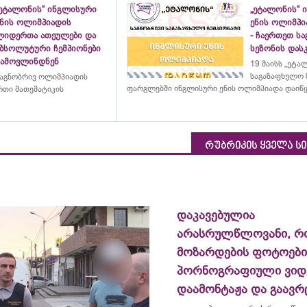
„ეტალონის“ ინგლისური
„ეტალონის“ 
ენის ოლიმპიადის
ენის ოლიმპი
ლიდერთა ათეულები და
- ჩაერთეთ ს
აბსოლუტური ჩემპიონები
სეზონის დასკ
გამოვლინდნენ
19 მაისს „ეტა
საგაზაფხულო 
აგნობრივ ოლიმპიადის
ფარგლებში ინგლისური ენის ოლიმპიადა დაიწ
თი მათემატიკის
რუბრიკის ყველა ს
დაკავებულია
არასრულწლოვანი, რ
მოზარდების ფოტოებ
პორნოგრაფიული ვიდ
დაამონტაჟა და გაავ