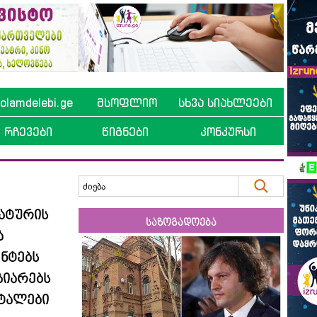
lamdelebi.ge
მსოფლიო
სხვა სიახლეები
რჩევები
წიგნები
კონკურსი
ატურის
საზოგადოება
ა
ნტებს
ზიარებს
ეტალები