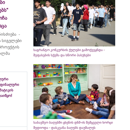
ბი
ბს“
ოჩა
სცა
ისძიება -
 სიგელები
 პროექტის
საგრანტო კონკურსის ქულები გამოქვეყნდა -
ვილმა
შეფასების სქემა და სწორი პასუხები
ლური
 ფინალური
ემატიკის
აიწყო!
საბავშვო ბაღებში ცხენის დნმ-ის შემცველი ხორცი
შედიოდა - დასკვანა ბაღებს დაუმალეს