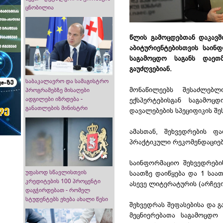
ცნობილია
წლის გამოცდებთან დაკავში
აბიტურიენტებისთვის საინ
საგამოცდო საგანს დაეთ
გაუძღვებიან.
საბაკალავრო და სამაგისტრო
მონაწილეებს შესაძლებ
პროგრამებზე მისაღები
ადგილები იზრდება -
ექსპერტებისგან საგამოც
განათლების მინისტრი
დავალებების სპეციფიკის შე
ამასთან, შეხვედრების ფ
პრაქტიკული რეკომენდაციებ
საინფორმაციო შეხვედრები
უფასოდ სწავლისთვის
საათზე დაიწყება და 1 საა
კრედიტების 100 პროცენტი
ასევე ლიტერატურის (არჩევი
დაგჭირდებათ - რომელ
სტუდენტებს ეხება ახალი წესი
შეხვედრას შეფასებისა და 
მეცნიერებათა საგამოცდო 