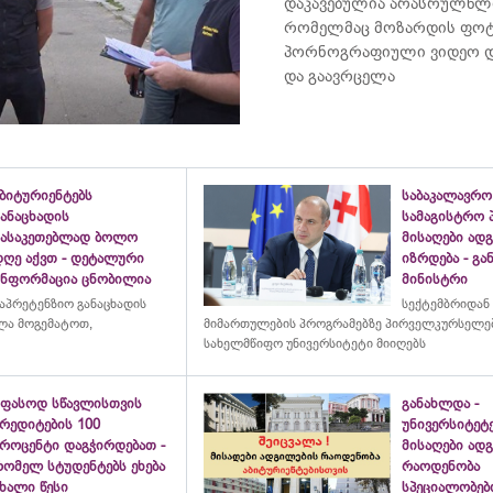
დაკავებულია არასრულწლ
რომელმაც მოზარდის ფო
პორნოგრაფიული ვიდეო დ
და გაავრცელა
ბიტურიენტებს
საბაკალავრო
ანაცხადის
სამაგისტრო 
გასაკეთებლად ბოლო
მისაღები ად
დღე აქვთ - დეტალური
იზრდება - გ
ინფორმაცია ცნობილია
მინისტრი
აპრეტენზიო განაცხადის
სექტემბრიდან
ულა მოგემატოთ,
მიმართულების პროგრამებზე პირველკურსელებ
სახელმწიფო უნივერსიტეტი მიიღებს
უფასოდ სწავლისთვის
განახლდა -
რედიტების 100
უნივერსიტეტ
პროცენტი დაგჭირდებათ -
მისაღები ად
რომელ სტუდენტებს ეხება
რაოდენობა
ხალი წესი
სპეციალობებ