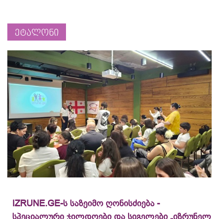
ეტალონი
IZRUNE.GE-ს საზეიმო ღონისძიება -
სპეციალური ჯილდოები და სიგელები „იზრუნელ