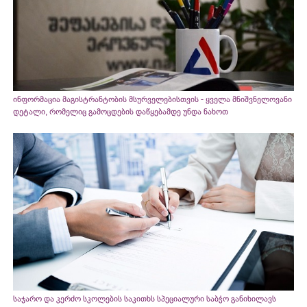
ინფორმაცია მაგისტრანტობის მსურველებისთვის - ყველა მნიშვნელოვანი
დეტალი, რომელიც გამოცდების დაწყებამდე უნდა ნახოთ
საჯარო და კერძო სკოლების საკითხს სპეციალური საბჭო განიხილავს