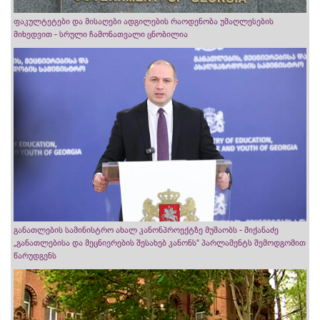
ფაკულტეტები და მისაღები ადგილების რაოდენობა უმაღლესების
მიხედვით - სრული ჩამონათვალი ცნობილია
განათლების სამინისტრო ახალ კანონპროექტზე მუშაობს - მიქანაძე
„განათლებისა და მეცნიერების შესახებ კანონს“ პარლამენტს შემოდგომით
წარუდგენს