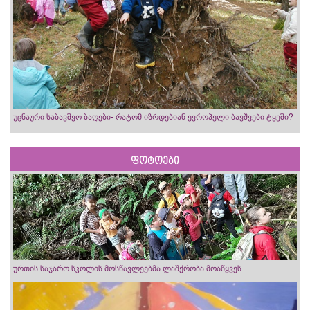
უცნაური საბავშვო ბაღები- რატომ იზრდებიან ევროპელი ბავშვები ტყეში?
ფოტოები
ურთის საჯარო სკოლის მოსწავლეებმა ლაშქრობა მოაწყვეს