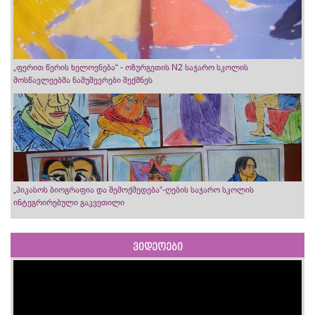
„ფერით წერის ხელოვნება“ - ოზურგეთის N2 საჯარო სკოლის
მოსწავლეებმა ნამუშევრები შექმნეს
„პიკასოს ბიოგრაფია და შემოქმედება“-ღების საჯარო სკოლის
ინტეგრირებული გაკვეთილი
ვიდეოები