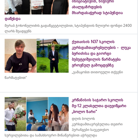
ინიციატივით, ნიჭიერი
ახალგაზრდების
მხარდასაჭერად სტიპენდია
დაწესდა
მერაბ
ჭოხონელიძის
გადაწყვეტილებით, სტიპენდიის წლიური ფონდი 2400
ლარს შეადგენს
ქუთაისის N37 სკოლის
კურსდამთავრებულების - ლუკა
ბერიძისა და გიორგი
ბუბუტეიშვილის წარმატება
ეროვნულ გამოცდებზე
„ვამაყობთ თითოეული თქვენი
წარმატებით“
კრწანისის საჯარო სკოლის
მე-12 კლასელთა დაუვიწყარი
„ბოლო ზარი“
დღის ბოლოს
კურსდამთავრებულთა თეთრი
პერანგები საუკეთესო
სურვილებითა და სამახსოვრო
მინაწერებით
აჭრელდა