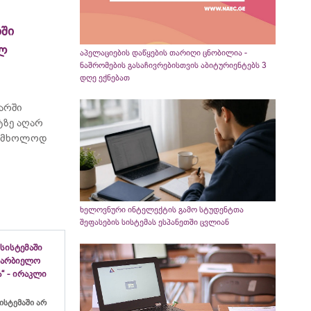
ში
ელ
აპელაციების დაწყების თარიღი ცნობილია -
ნაშრომების გასაჩივრებისთვის აბიტურიენტებს 3
დღე ექნებათ
არში
ტზე აღარ
ბს მხოლოდ
ხელოვნური ინტელექტის გამო სტუდენტთა
შეფასების სისტემას ესპანეთში ცვლიან
სისტემაში
ახარბიელო
“ - ირაკლი
ისტემაში არ