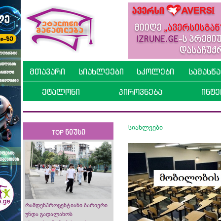
მთავარი
სიახლეები
სკოლები
სამასწ
ეტალონი
პიროვნება
ინტე
სიახლეები
TOP ნიუსი
რამდენპროცენტიანი ბარიერი
უნდა გადალახოს