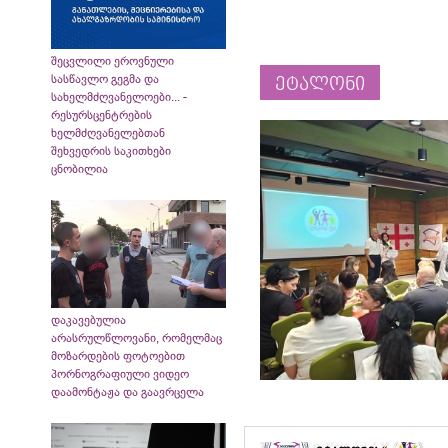
შეცვლილი ეროვნული
სასწავლო გეგმა და
ეტალონი
სახელმძღვანელოები... -
რესურსცენტრების
ხელმძღვანელებთან
შეხვედრის საკითხები
ცნობილია
დაკავებულია
არასრულწლოვანი, რომელმაც
მოზარდების ფოტოებით
პორნოგრაფიული ვიდეო
დაამონტაჟა და გაავრცელა