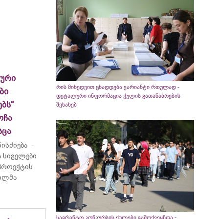
ლური
რის მიხედვით ცხადდება ვარიანტი რთულად -
ბი
დეტალური ინფორმაცია ქულის გათანაბრების
ბს“
შესახებ
ოჩა
სცა
ისძიება -
 სიგელები
 პროექტის
ვილმა
საგრანტო კონკურსის ქულები გამოქვეყნდა -