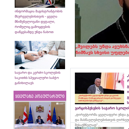
ინფორმაცია მაგისტრანტობის
მსურველებისთვის - ყველა
მნიშვნელოვანი დეტალი,
რომელიც გამოცდების
დაწყებამდე უნდა ნახოთ
საჯარო და კერძო სკოლების
„
საკითხს სპეციალური საბჭო
განიხილავს
გ
ი
ყველაზე პოპულარული
გ
ვარციხჰესების საჯარო სკოლ
„დირექტორმა ყველაფერი უნდა გ
და მასწავლებლებისთვის ღირსეუ
შესაქმნელად“...