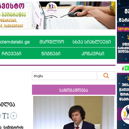
lamdelebi.ge
მსოფლიო
სხვა სიახლეები
რჩევები
წიგნები
კონკურსი
საზოგადოება
ბილია
+
ს სემესტრის