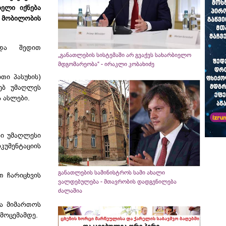
ბელი იქნება
ობილობის
და შედით
„განათლების სისტემაში არ გვაქვს სახარბიელო
მდგომარეობა“ - ირაკლი კობახიძე
თი პასუხის)
ებ უმაღლეს
 ასლები.
ბი უმაღლესი
კუმენტაციის
განათლების სამინისტროს სამი ახალი
თ ჩარიცხვის
ვალდებულება - მთავრობის დადგენილება
ძალაშია
და მიმართოს
მოცემამდე.