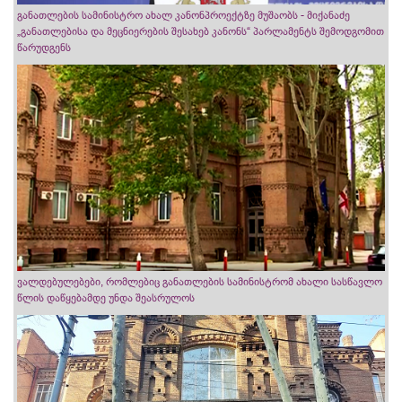
განათლების სამინისტრო ახალ კანონპროექტზე მუშაობს - მიქანაძე
„განათლებისა და მეცნიერების შესახებ კანონს“ პარლამენტს შემოდგომით
წარუდგენს
ვალდებულებები, რომლებიც განათლების სამინისტრომ ახალი სასწავლო
წლის დაწყებამდე უნდა შეასრულოს