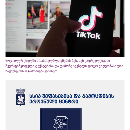
სოციალურ ქსელში არასრულწლოვნების შესახებ გავრცელებული
შეურაცხმყოფელი ტექსტებისა და დამონტაჟებული ფოტო-ვიდეომასალის
საქმეზე შსს-მ გამოძიება დაიწყო