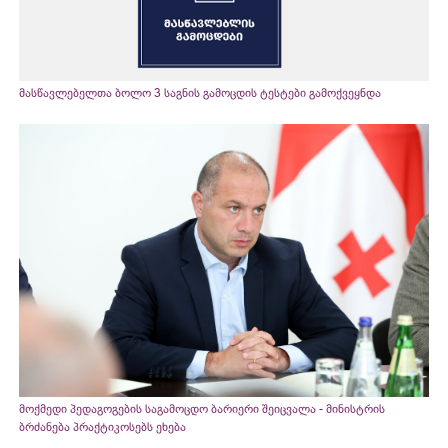
მასწავლებელთა ბოლო 3 საგნის გამოცდის ტესტები გამოქვეყნდა
მოქმედი პედაგოგების საგამოცდო ბარიერი შეიცვალა - მინისტრის
ბრძანება პრაქტიკოსებს ეხება