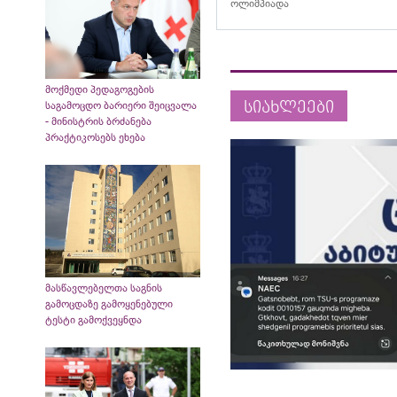
ოლიმპიადა
მოქმედი პედაგოგების
სიახლეები
საგამოცდო ბარიერი შეიცვალა
- მინისტრის ბრძანება
პრაქტიკოსებს ეხება
მასწავლებელთა საგნის
გამოცდაზე გამოყენებული
ტესტი გამოქვეყნდა