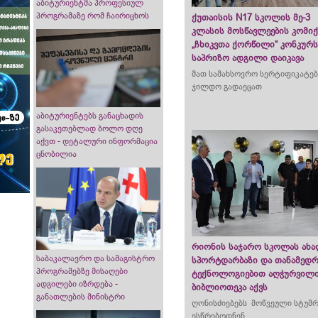
აბიტურიენტმა პროფესიულ
პროგრამაზე რომ ჩაირიცხოს
ქუთაისის N17 სკოლის მე-3
კლასის მოსწავლეების კომიქ
„ჩხიკვთა ქორწილი“ კონკურს
საპრიზო ადგილი დაიკავა
მათ სამახსოვრო სერტიფიკატებ
ჯილდო გადაეცათ
აბიტურიენტებს განაცხადის
გასაკეთებლად ბოლო დღე
აქვთ - დეტალური ინფორმაცია
ცნობილია
რიონის საჯარო სკოლას ახ
საბაკალავრო და სამაგისტრო
სპორტდარბაზი და თანამედ
პროგრამებზე მისაღები
ტექნოლოგიებით აღჭურვილ
ადგილები იზრდება -
ბიბლიოთეკა აქვს
განათლების მინისტრი
ღონისძიებებს მოწვეული სტუმრ
ესწრებოდნენ