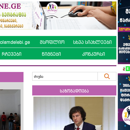
lamdelebi.ge
მსოფლიო
სხვა სიახლეები
რჩევები
წიგნები
კონკურსი
საზოგადოება