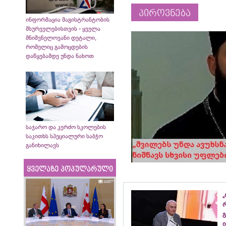
პიროვნება
ინფორმაცია მაგისტრანტობის
მსურველებისთვის - ყველა
მნიშვნელოვანი დეტალი,
რომელიც გამოცდების
დაწყებამდე უნდა ნახოთ
საჯარო და კერძო სკოლების
საკითხს სპეციალური საბჭო
განიხილავს
ყველაზე პოპულარული
„
გ
ი