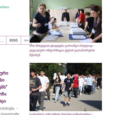
მართა
...
8995
>>
რის მიხედვით ცხადდება ვარიანტი რთულად -
დეტალური ინფორმაცია ქულის გათანაბრების
შესახებ
ლური
ბი
ბს“
ოჩა
სცა
ისძიება -
 სიგელები
საგრანტო კონკურსის ქულები გამოქვეყნდა -