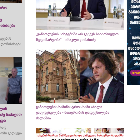
ჯარო
ე
ისძიება
„განათლების სისტემაში არ გვაქვს სახარბიელო
ჯვების
მდგომარეობა“ - ირაკლი კობახიძე
ს ღონისძიება
განათლების სამინისტროს სამი ახალი
ოლის
ვალდებულება - მთავრობის დადგენილება
ძე საპატიო
ძალაშია
ვდა
ქრად
ტომი გადაეცა