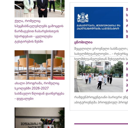
ს
ს
ქულა, რომელიც
სპეცმასწავლებლებს გამოცდის
წარმატებით ჩაბარებისთვის
სჭირდებათ - ცვლილება
შ
ტესტირების წესში
ცნობილია
შეცვლილი ეროვნული სასწავლო გ
სახელმძღვანელოები... - რესურს
ხელმძღვანელებთან შეხვედრის ს
ახალი პროგრამა, რომელიც
სკოლებში 2026-2027
სასწავლო წლიდან დაინერგება
რამდენპროცენტიანი ბარიერი უნ
- დეტალები
აბიტურიენტმა პროფესიულ პროგრ