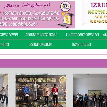
ავლებლო
უნივერსიტეტები
სკოლამდელები - sko
რვიუ
საინტერესო
იაზროვნე