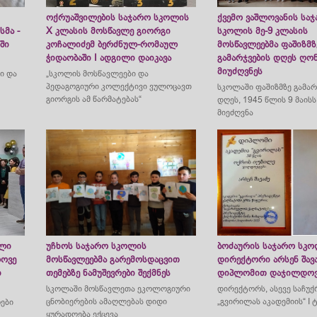
ოქრუაშვილების საჯარო სკოლის
ქვემო ვაშლოვანის სა
სმა -
X კლასის მოსწავლე გიორგი
სკოლის მე-9 კლასის
ში
კოჩალიძემ ბერძნულ-რომაულ
მოსწავლეებმა ფაშიზმზ
ჭიდაობაში I ადგილი დაიკავა
გამარჯვების დღეს ღონ
მიუძღვნეს
ი და
„სკოლის მოსწავლეები და
პედაგოგიური კოლექტივი ვულოცავთ
სკოლაში ფაშიზმზე გამარ
გიორგის ამ წარმატებას“
დღეს, 1945 წლის 9 მაის
მიეძღვნა
ალი
უჩხოს საჯარო სკოლის
ბოძაურის საჯარო სკ
როვე
მოსწავლეებმა გარემოსდაცვით
დირექტორი არსენ შავა
ი
თემებზე ნამუშევრები შექმნეს
დიპლომით დაჯილდო
სკოლაში მოსწავლეთა ეკოლოგიური
​დირექტორს, ასევე საჩუ
ცნობიერების ამაღლებას დიდი
„გვირილას აკადემიის“ I 
ები
ყურადღება ექცევა