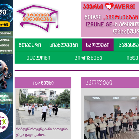
მთავარი
სიახლეები
სკოლები
სამასწ
ეტალონი
პიროვნება
ინტე
სკოლები
TOP ნიუსი
რამდენპროცენტიანი ბარიერი
უნდა გადალახოს