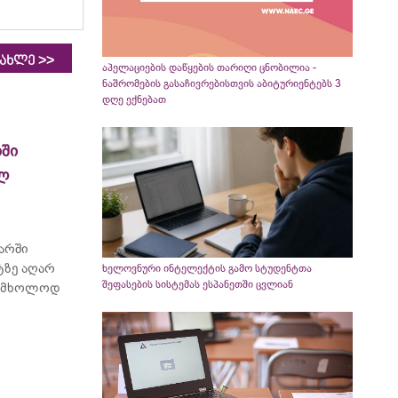
>>
იახლე
აპელაციების დაწყების თარიღი ცნობილია -
ნაშრომების გასაჩივრებისთვის აბიტურიენტებს 3
დღე ექნებათ
ში
ელ
არში
ტზე აღარ
ხელოვნური ინტელექტის გამო სტუდენტთა
შეფასების სისტემას ესპანეთში ცვლიან
ბს მხოლოდ