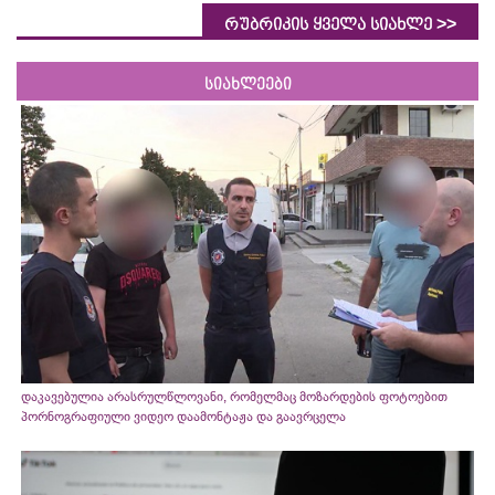
>>
რუბრიკის ყველა სიახლე
სიახლეები
დაკავებულია არასრულწლოვანი, რომელმაც მოზარდების ფოტოებით
პორნოგრაფიული ვიდეო დაამონტაჟა და გაავრცელა