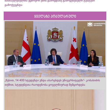
მასწავლებელთა უცხოური ენის გამოცდაზე გამოყენებული ტესტები
გამოქვეყნდა
ყველაზე პოპულარული
„წესით, 14 400 სტუდენტი უნდა აბარებდეს უნივერსიტეტში“- კობახიძის
თქმით, სტუდენტთა რაოდენობა ყოველწიურად შემცირდება