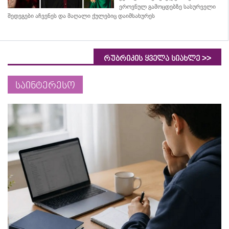
ეროვნულ გამოცდებზე სასურველი
შედეგები აჩვენეს და მაღალი ქულებიც დაიმსახურეს
>>
რუბრიკის ყველა სიახლე
საინტერესო