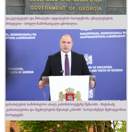
ფაკულტეტები და მისაღები ადგილების რაოდენობა უმაღლესების
მიხედვით - სრული ჩამონათვალი ცნობილია
განათლების სამინისტრო ახალ კანონპროექტზე მუშაობს - მიქანაძე
„განათლებისა და მეცნიერების შესახებ კანონს“ პარლამენტს შემოდგომით
წარუდგენს