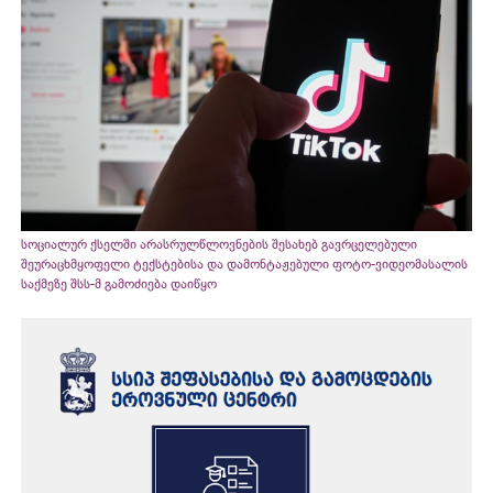
სოციალურ ქსელში არასრულწლოვნების შესახებ გავრცელებული
შეურაცხმყოფელი ტექსტებისა და დამონტაჟებული ფოტო-ვიდეომასალის
საქმეზე შსს-მ გამოძიება დაიწყო