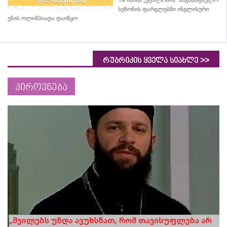
19 მაისს „ეტალონის“ საგაზაფხულო
სეზონის ფარგლებში ინგლისური
ენის ოლიმპიადა დაიწყო
>>
რუბრიკის ყველა სიახლე
პიროვნება