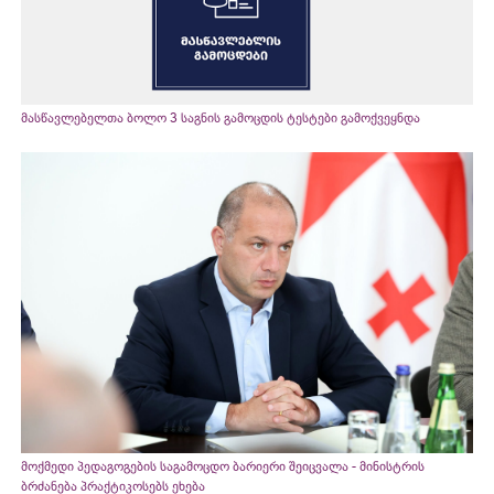
მასწავლებელთა ბოლო 3 საგნის გამოცდის ტესტები გამოქვეყნდა
მოქმედი პედაგოგების საგამოცდო ბარიერი შეიცვალა - მინისტრის
ბრძანება პრაქტიკოსებს ეხება