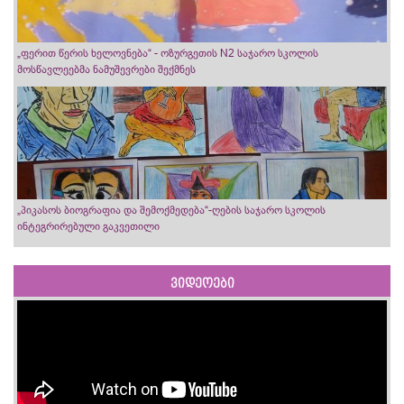
„ფერით წერის ხელოვნება“ - ოზურგეთის N2 საჯარო სკოლის
მოსწავლეებმა ნამუშევრები შექმნეს
„პიკასოს ბიოგრაფია და შემოქმედება“-ღების საჯარო სკოლის
ინტეგრირებული გაკვეთილი
ვიდეოები