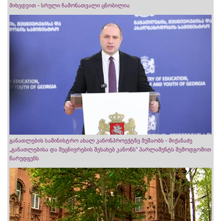
მიხედვით - სრული ჩამონათვალი ცნობილია
განათლების სამინისტრო ახალ კანონპროექტზე მუშაობს - მიქანაძე
„განათლებისა და მეცნიერების შესახებ კანონს“ პარლამენტს შემოდგომით
წარუდგენს