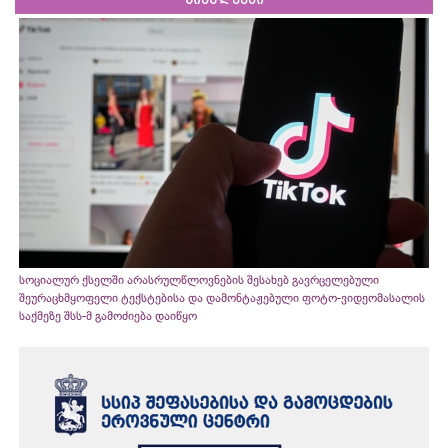
სიახლეები
სოციალურ ქსელში არასრულწლოვნების შესახებ გავრცელებული
შეურაცხმყოფელი ტექსტებისა და დამონტაჟებული ფოტო-ვიდეომასალის
საქმეზე შსს-მ გამოძიება დაიწყო