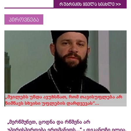
>>
რუბრიკის ყველა სიახლე
პიროვნება
„მერწმუნეთ, ცოდნა და რწმენა არ
უპირისპირდება ერთმანეთს...“ - დეკანოზი ილია,