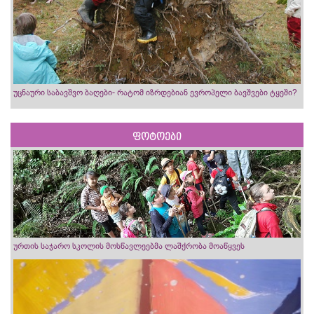
უცნაური საბავშვო ბაღები- რატომ იზრდებიან ევროპელი ბავშვები ტყეში?
ფოტოები
ურთის საჯარო სკოლის მოსწავლეებმა ლაშქრობა მოაწყვეს