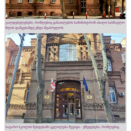
ვალდებულებები, რომლებიც განათლების სამინისტრომ ახალი სასწავლო
წლის დაწყებამდე უნდა შეასრულოს
საჯარო სკოლის წესდებაში ცვლილება შევიდა - ქმედებები, რომლებიც