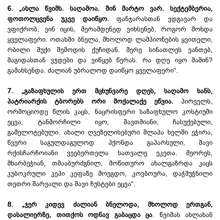
6. „ახლა წვიმს. საღამოა. შინ მარტო ვარ. სექტემბერია,
ფოთოლცვენა უკვე დაიწყო.
ფანჯარასთან ვდგავარ და
ვფიქრობ, ვინ იცის, მერამდენედ ვიხსენებ, როგორ მოხდა
ყველაფერი. ოთახში ბნელა, მხოლოდ ლამპიონების ყვითელი,
რბილი შუქი შემოდის ქუჩიდან. მერე სინათლეს ვანთებ,
მაგიდასთან ვჯდები და ვიწყებ წერას. რა დღე იყო მაშინ?
გამახსენდა. ძალიან უბრალოდ დაიწყო ყველაფერი“.
7. „გაზაფხულის ერთ მცხუნვარე დღეს, საღამო ხანს,
პატრიარქის ტბორებს ორი მოქალაქე ეწვია.
პირველს,
ორმოციოდე წლის კაცს, ნაცრისფერი საზაფხულო კოსტიუმი
ეცვა, ტანმორჩილი იყო, შავთმიანი, ჩასუქებული,
გამელოტებული. ახალი ღვეზელისებური შლაპა ხელში ეჭირა,
წვერი საგულდაგულოდ ჰქონდა გაპარსული, შავი
რქისჩარჩოიანი ვეებერთელა სათვალე ეკეთა. მეორეს,
მხარბეჭიან, თმააბურძგნილ, მოწითურო ახალგაზრდა კაცს
კუბოკრული კეპი კეფაზე მოეგდო, კოვბოურა, დაჭმუჭნილი
თეთრი შარვალი და შავი ჩუსტები ეცვა“.
8. „ჯერ კიდევ ძალიან ბნელოდა, მხოლოდ ერთგან,
დასალიერზე, თითქოს ოდნავ გაბაცდა ცა
. წვიმას ახლახან