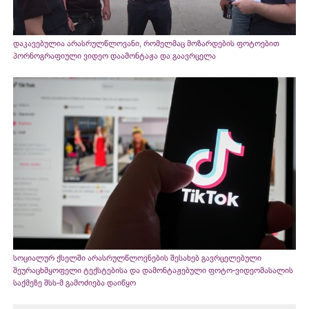
დაკავებულია არასრულწლოვანი, რომელმაც მოზარდების ფოტოებით
პორნოგრაფიული ვიდეო დაამონტაჟა და გაავრცელა
სოციალურ ქსელში არასრულწლოვნების შესახებ გავრცელებული
შეურაცხმყოფელი ტექსტებისა და დამონტაჟებული ფოტო-ვიდეომასალის
საქმეზე შსს-მ გამოძიება დაიწყო