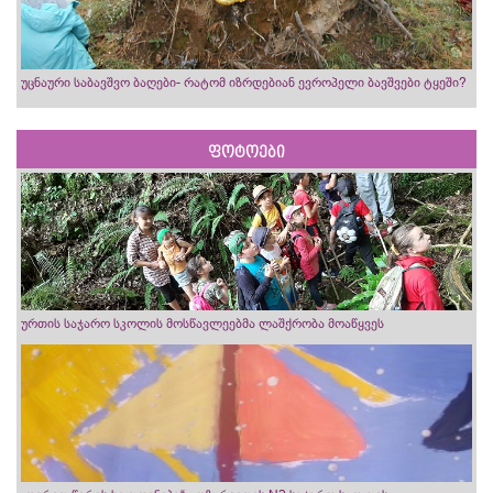
უცნაური საბავშვო ბაღები- რატომ იზრდებიან ევროპელი ბავშვები ტყეში?
ფოტოები
ურთის საჯარო სკოლის მოსწავლეებმა ლაშქრობა მოაწყვეს