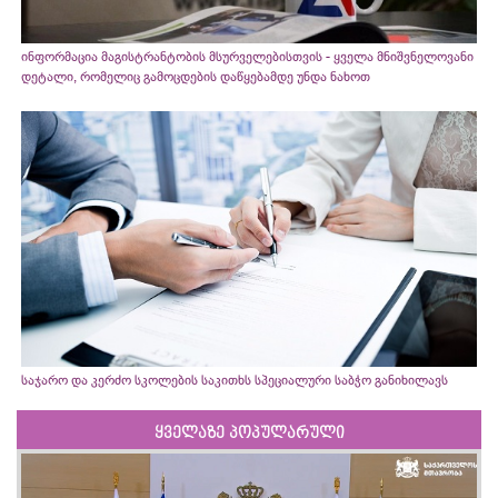
ინფორმაცია მაგისტრანტობის მსურველებისთვის - ყველა მნიშვნელოვანი
დეტალი, რომელიც გამოცდების დაწყებამდე უნდა ნახოთ
საჯარო და კერძო სკოლების საკითხს სპეციალური საბჭო განიხილავს
ყველაზე პოპულარული