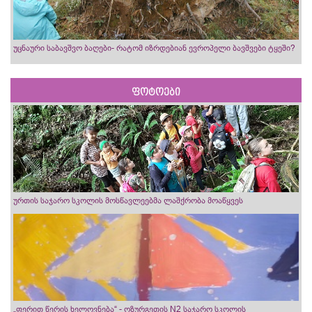
უცნაური საბავშვო ბაღები- რატომ იზრდებიან ევროპელი ბავშვები ტყეში?
ფოტოები
ურთის საჯარო სკოლის მოსწავლეებმა ლაშქრობა მოაწყვეს
„ფერით წერის ხელოვნება“ - ოზურგეთის N2 საჯარო სკოლის