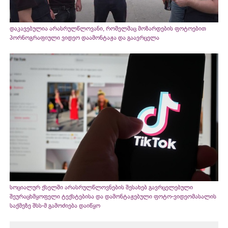
დაკავებულია არასრულწლოვანი, რომელმაც მოზარდების ფოტოებით
პორნოგრაფიული ვიდეო დაამონტაჟა და გაავრცელა
სოციალურ ქსელში არასრულწლოვნების შესახებ გავრცელებული
შეურაცხმყოფელი ტექსტებისა და დამონტაჟებული ფოტო-ვიდეომასალის
საქმეზე შსს-მ გამოძიება დაიწყო