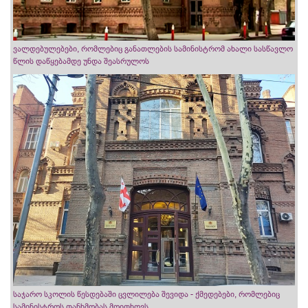
ვალდებულებები, რომლებიც განათლების სამინისტრომ ახალი სასწავლო
წლის დაწყებამდე უნდა შეასრულოს
საჯარო სკოლის წესდებაში ცვლილება შევიდა - ქმედებები, რომლებიც
სამინისტროს თანხმობას მოითხოვს