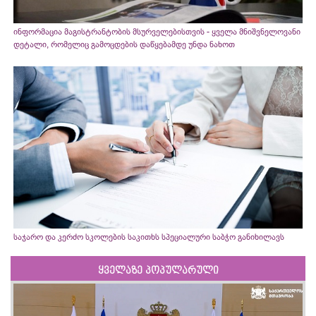
ინფორმაცია მაგისტრანტობის მსურველებისთვის - ყველა მნიშვნელოვანი
დეტალი, რომელიც გამოცდების დაწყებამდე უნდა ნახოთ
საჯარო და კერძო სკოლების საკითხს სპეციალური საბჭო განიხილავს
ყველაზე პოპულარული