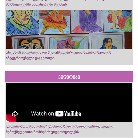
მოსწავლეებმა ნამუშევრები შექმნეს
„პიკასოს ბიოგრაფია და შემოქმედება“-ღების საჯარო სკოლის
ინტეგრირებული გაკვეთილი
ვიდეოები
გთავაზობთ „ეტალონის“ გრანდიოზულ ფინალზე შესრულებული
შემოქმედებითი ნომრების ვიდეორგოლებს