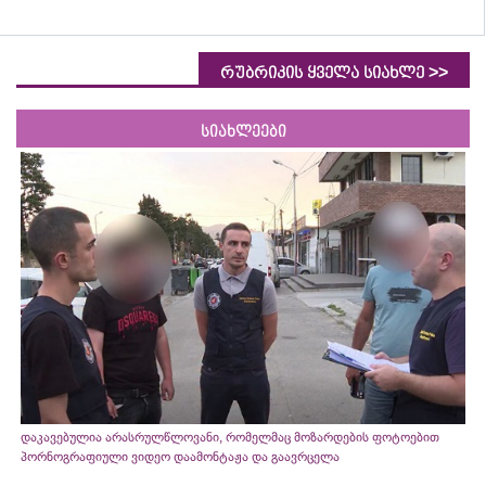
>>
რუბრიკის ყველა სიახლე
სიახლეები
დაკავებულია არასრულწლოვანი, რომელმაც მოზარდების ფოტოებით
პორნოგრაფიული ვიდეო დაამონტაჟა და გაავრცელა