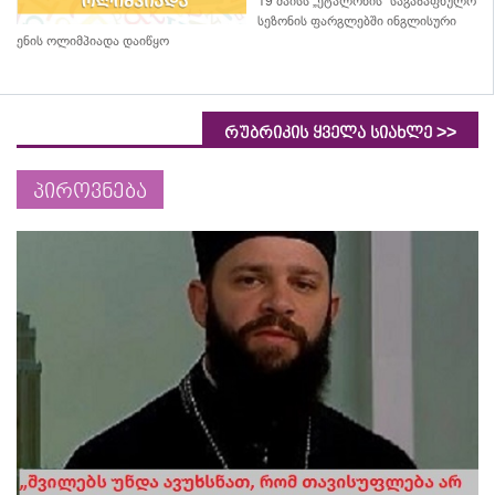
19 მაისს „ეტალონის“ საგაზაფხულო
სეზონის ფარგლებში ინგლისური
ენის ოლიმპიადა დაიწყო
>>
რუბრიკის ყველა სიახლე
პიროვნება