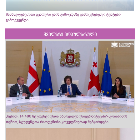
მასწავლებელთა უცხოური ენის გამოცდაზე გამოყენებული ტესტები
გამოქვეყნდა
ყველაზე პოპულარული
„წესით, 14 400 სტუდენტი უნდა აბარებდეს უნივერსიტეტში“- კობახიძის
თქმით, სტუდენტთა რაოდენობა ყოველწიურად შემცირდება