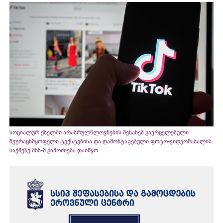
სოციალურ ქსელში არასრულწლოვნების შესახებ გავრცელებული
შეურაცხმყოფელი ტექსტებისა და დამონტაჟებული ფოტო-ვიდეომასალის
საქმეზე შსს-მ გამოძიება დაიწყო