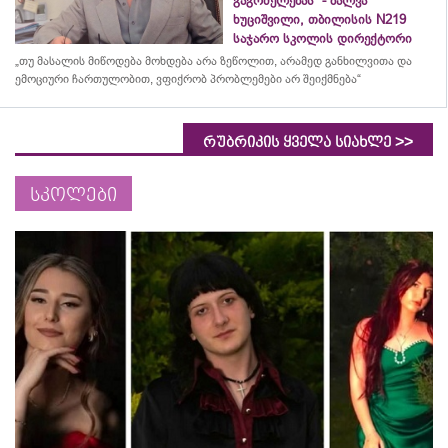
გაგრძელებას“ - შალვა
ხუციშვილი, თბილისის N219
საჯარო სკოლის დირექტორი
„თუ მასალის მიწოდება მოხდება არა ზეწოლით, არამედ განხილვითა და
ემოციური ჩართულობით, ვფიქრობ პრობლემები არ შეიქმნება“
>>
რუბრიკის ყველა სიახლე
სკოლები