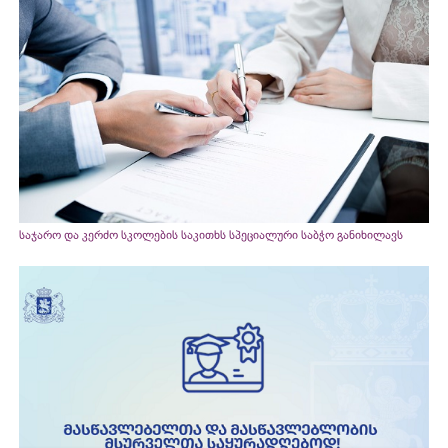
საჯარო და კერძო სკოლების საკითხს სპეციალური საბჭო განიხილავს