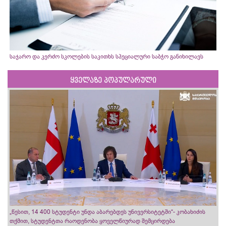
საჯარო და კერძო სკოლების საკითხს სპეციალური საბჭო განიხილავს
ყველაზე პოპულარული
„წესით, 14 400 სტუდენტი უნდა აბარებდეს უნივერსიტეტში“- კობახიძის
თქმით, სტუდენტთა რაოდენობა ყოველწიურად შემცირდება