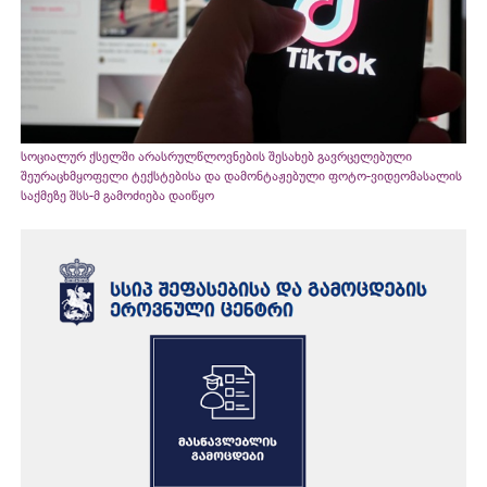
სოციალურ ქსელში არასრულწლოვნების შესახებ გავრცელებული
შეურაცხმყოფელი ტექსტებისა და დამონტაჟებული ფოტო-ვიდეომასალის
საქმეზე შსს-მ გამოძიება დაიწყო