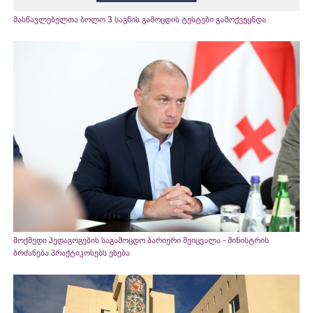
მასწავლებელთა ბოლო 3 საგნის გამოცდის ტესტები გამოქვეყნდა
მოქმედი პედაგოგების საგამოცდო ბარიერი შეიცვალა - მინისტრის
ბრძანება პრაქტიკოსებს ეხება