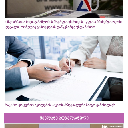
ინფორმაცია მაგისტრანტობის მსურველებისთვის - ყველა მნიშვნელოვანი
დეტალი, რომელიც გამოცდების დაწყებამდე უნდა ნახოთ
საჯარო და კერძო სკოლების საკითხს სპეციალური საბჭო განიხილავს
ყველაზე პოპულარული