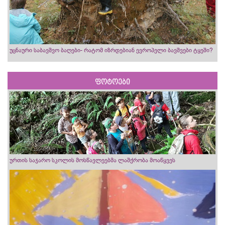
უცნაური საბავშვო ბაღები- რატომ იზრდებიან ევროპელი ბავშვები ტყეში?
ფოტოები
ურთის საჯარო სკოლის მოსწავლეებმა ლაშქრობა მოაწყვეს