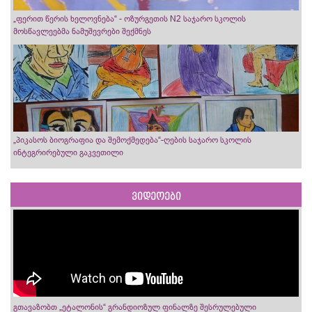
„ფერით წერის ხელოვნება“ - ოზურგეთის N2 საჯარო სკოლის
მოსწავლეებმა ნამუშევრები შექმნეს
„პიკასოს ბიოგრაფია და შემოქმედება“-ღების საჯარო სკოლის
ინტეგრირებული გაკვეთილი
ვიდეოები
გთავაზობთ „ეტალონის“ გრანდიოზულ ფინალზე შესრულებული