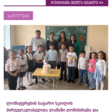
>>
რუბრიკის ყველა სიახლე
სკოლები
ლომატურცხის საჯარო სკოლის
პირველკლასელთა ლამაზი ღონისძიება და