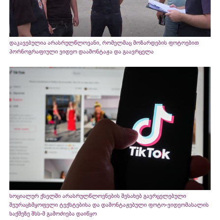
დაკავებულია არასრულწლოვანი, რომელმაც მოზარდების ფოტოებით
პორნოგრაფიული ვიდეო დაამონტაჟა და გაავრცელა
სოციალურ ქსელში არასრულწლოვნების შესახებ გავრცელებული
შეურაცხმყოფელი ტექსტებისა და დამონტაჟებული ფოტო-ვიდეომასალის
საქმეზე შსს-მ გამოძიება დაიწყო