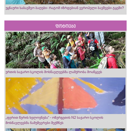
უცნაური საბავშვო ბაღები- რატომ იზრდებიან ევროპელი ბავშვები ტყეში?
ფოტოები
ურთის საჯარო სკოლის მოსწავლეებმა ლაშქრობა მოაწყვეს
„ფერით წერის ხელოვნება“ - ოზურგეთის N2 საჯარო სკოლის
მოსწავლეებმა ნამუშევრები შექმნეს