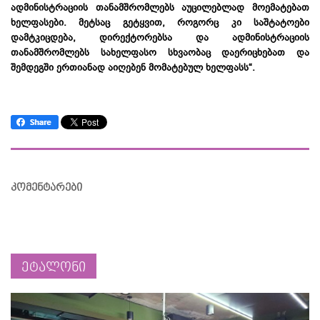
ადმინისტრაციის
თანამშრომლებს
აუცილებლად
მოემატებათ
ხელფასები.
მეტსაც
გეტყვით,
როგორც
კი
საშტატოები
დამტკიცდება,
დირექტორებსა
და
ადმინისტრაციის
თანამშრომლებს
სახელფასო
სხვაობაც
დაერიცხებათ
და
შემდეგში
ერთიანად
აიღებენ
მომატებულ
ხელფასს“.
კომენტარები
ეტალონი