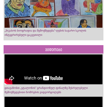
„პიკასოს ბიოგრაფია და შემოქმედება“-ღების საჯარო სკოლის
ინტეგრირებული გაკვეთილი
ვიდეოები
გთავაზობთ „ეტალონის“ გრანდიოზულ ფინალზე შესრულებული
შემოქმედებითი ნომრების ვიდეორგოლებს