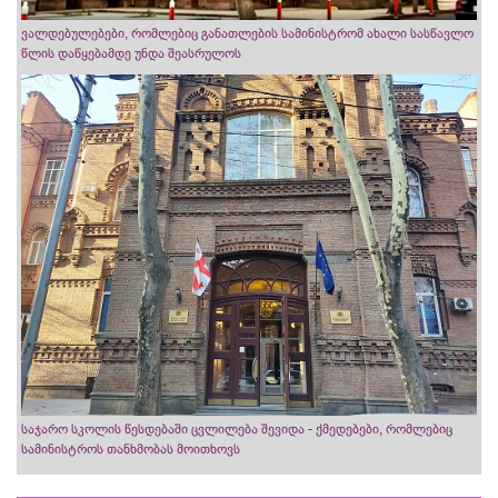
ვალდებულებები, რომლებიც განათლების სამინისტრომ ახალი სასწავლო
წლის დაწყებამდე უნდა შეასრულოს
საჯარო სკოლის წესდებაში ცვლილება შევიდა - ქმედებები, რომლებიც
სამინისტროს თანხმობას მოითხოვს