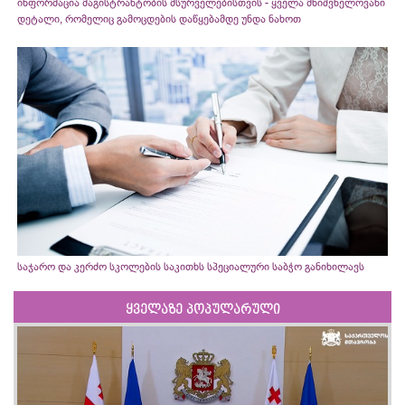
ინფორმაცია მაგისტრანტობის მსურველებისთვის - ყველა მნიშვნელოვანი
დეტალი, რომელიც გამოცდების დაწყებამდე უნდა ნახოთ
საჯარო და კერძო სკოლების საკითხს სპეციალური საბჭო განიხილავს
ყველაზე პოპულარული