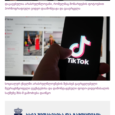
დაკავებულია არასრულწლოვანი, რომელმაც მოზარდების ფოტოებით
პორნოგრაფიული ვიდეო დაამონტაჟა და გაავრცელა
სოციალურ ქსელში არასრულწლოვნების შესახებ გავრცელებული
შეურაცხმყოფელი ტექსტებისა და დამონტაჟებული ფოტო-ვიდეომასალის
საქმეზე შსს-მ გამოძიება დაიწყო