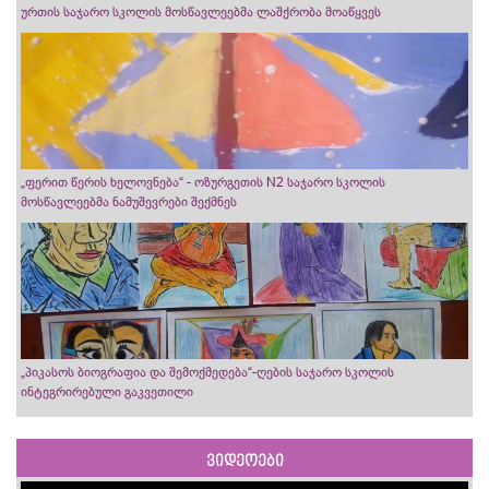
ურთის საჯარო სკოლის მოსწავლეებმა ლაშქრობა მოაწყვეს
„ფერით წერის ხელოვნება“ - ოზურგეთის N2 საჯარო სკოლის
მოსწავლეებმა ნამუშევრები შექმნეს
„პიკასოს ბიოგრაფია და შემოქმედება“-ღების საჯარო სკოლის
ინტეგრირებული გაკვეთილი
ვიდეოები