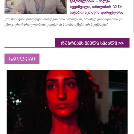
გაგრძელებას“ - შალვა
ხუციშვილი, თბილისის N219
საჯარო სკოლის დირექტორი
„თუ მასალის მიწოდება მოხდება არა ზეწოლით, არამედ განხილვითა და
ემოციური ჩართულობით, ვფიქრობ პრობლემები არ შეიქმნება“
>>
რუბრიკის ყველა სიახლე
სკოლები