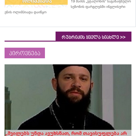
19 მაისს „ეტალონის“ საგაზაფხულო
სეზონის ფარგლებში ინგლისური
ენის ოლიმპიადა დაიწყო
>>
რუბრიკის ყველა სიახლე
პიროვნება