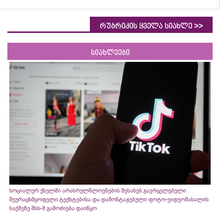
>>
რუბრიკის ყველა სიახლე
სიახლეები
სოციალურ ქსელში არასრულწლოვნების შესახებ გავრცელებული
შეურაცხმყოფელი ტექსტებისა და დამონტაჟებული ფოტო-ვიდეომასალის
საქმეზე შსს-მ გამოძიება დაიწყო