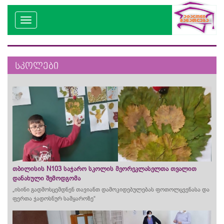
სკოლები
თბილისის N103 საჯარო სკოლის მეორეკლასელთა თვალით
დანახული შემოდგომა
„ისინი გადმოსცემდნენ თავიანთ დამოკიდებულებას ფოთოლცვენასა და
ფერთა ჯადოსნურ სამყაროზე“