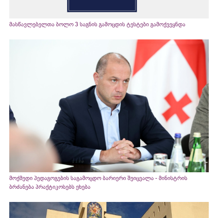
მასწავლებელთა ბოლო 3 საგნის გამოცდის ტესტები გამოქვეყნდა
მოქმედი პედაგოგების საგამოცდო ბარიერი შეიცვალა - მინისტრის
ბრძანება პრაქტიკოსებს ეხება