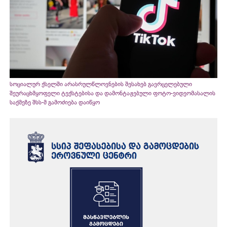
სოციალურ ქსელში არასრულწლოვნების შესახებ გავრცელებული
შეურაცხმყოფელი ტექსტებისა და დამონტაჟებული ფოტო-ვიდეომასალის
საქმეზე შსს-მ გამოძიება დაიწყო