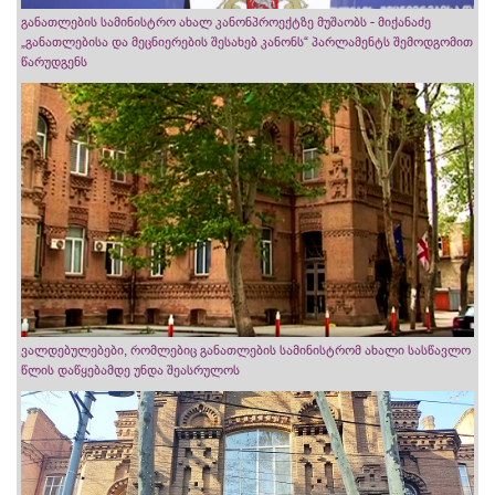
განათლების სამინისტრო ახალ კანონპროექტზე მუშაობს - მიქანაძე
„განათლებისა და მეცნიერების შესახებ კანონს“ პარლამენტს შემოდგომით
წარუდგენს
ვალდებულებები, რომლებიც განათლების სამინისტრომ ახალი სასწავლო
წლის დაწყებამდე უნდა შეასრულოს