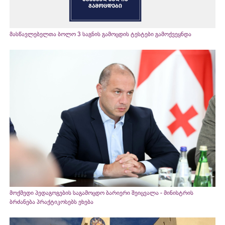
მასწავლებელთა ბოლო 3 საგნის გამოცდის ტესტები გამოქვეყნდა
მოქმედი პედაგოგების საგამოცდო ბარიერი შეიცვალა - მინისტრის
ბრძანება პრაქტიკოსებს ეხება