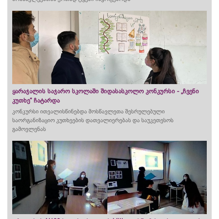
ყარაჯალის საჯარო სკოლაში შიდასასკოლო კონკურსი - „ჩვენი
კუთხე“ ჩატარდა
კონკურსი ითვალისწინებდა მოსწავლეთა შესრულებული
საორგანიზაციო კუთხეების დათვალიერებას და საუკეთესოს
გამოვლენას