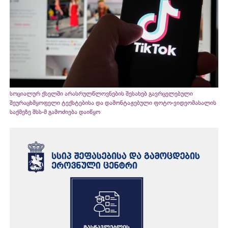
სოციალურ ქსელში არასრულწლოვნების შესახებ გავრცელებული
შეურაცხმყოფელი ტექსტებისა და დამონტაჟებული ფოტო-ვიდეომასალის
საქმეზე შსს-მ გამოძიება დაიწყო