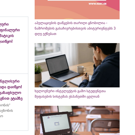
აპელაციების დაწყების თარიღი ცნობილია -
ლური
ნაშრომების გასაჩივრებისთვის აბიტურიენტებს 3
 ფინალური
დღე ექნებათ
ემატიკის
აიწყო!
ინგლისური
ადა დაიწყო!
ხელოვნური ინტელექტის გამო სტუდენტთა
აგაზაფხულო
შეფასების სისტემას ესპანეთში ცვლიან
ვნით ეტაპზე
ლონის“
სეზონის
ყო