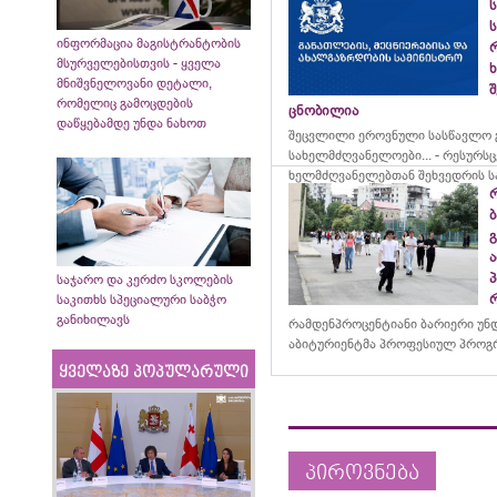
ს
ს
ინფორმაცია მაგისტრანტობის
მსურველებისთვის - ყველა
მნიშვნელოვანი დეტალი,
შ
რომელიც გამოცდების
ცნობილია
დაწყებამდე უნდა ნახოთ
შეცვლილი ეროვნული სასწავლო გ
სახელმძღვანელოები... - რესურს
ხელმძღვანელებთან შეხვედრის ს
საჯარო და კერძო სკოლების
საკითხს სპეციალური საბჭო
განიხილავს
რამდენპროცენტიანი ბარიერი უნ
აბიტურიენტმა პროფესიულ პროგრ
ყველაზე პოპულარული
პიროვნება