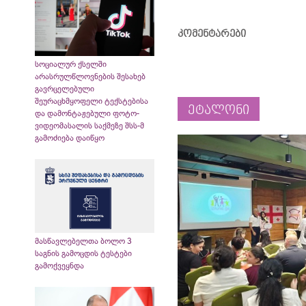
კომენტარები
სოციალურ ქსელში
არასრულწლოვნების შესახებ
გავრცელებული
შეურაცხმყოფელი ტექსტებისა
ეტალონი
და დამონტაჟებული ფოტო-
ვიდეომასალის საქმეზე შსს-მ
გამოძიება დაიწყო
მასწავლებელთა ბოლო 3
საგნის გამოცდის ტესტები
გამოქვეყნდა