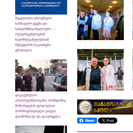
შეცვლილი ეროვნული
სასწავლო გეგმა და
სახელმძღვანელოები... -
რესურსცენტრების
ხელმძღვანელებთან
შეხვედრის საკითხები
ცნობილია
დაკავებულია
არასრულწლოვანი, რომელმაც
მოზარდების ფოტოებით
პორნოგრაფიული ვიდეო
დაამონტაჟა და გაავრცელა