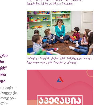
შეფასების სქემა და სწორი პასუხები
ლური
საბავშვო ბაღებში ცხენის დნმ-ის შემცველი ხორცი
ბი
შედიოდა - დასკვანა ბაღებს დაუმალეს
ბს“
ოჩა
სცა
ისძიება -
 სიგელები
 პროექტის
ვილმა