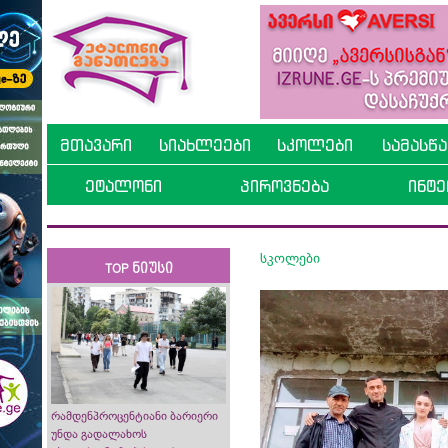
მთავარი
სიახლეები
სკოლები
სამასწ
ეტალონი
პიროვნება
ინტე
სკოლები
TOP ნიუსი
რამდენპროცენტიანი ბარიერი
უნდა გადალახოს