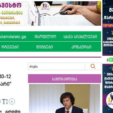
lamdelebi.ge
მსოფლიო
სხვა სიახლეები
რჩევები
წიგნები
კონკურსი
მე-12
საზოგადოება
არი“
+
ლ გურძემის