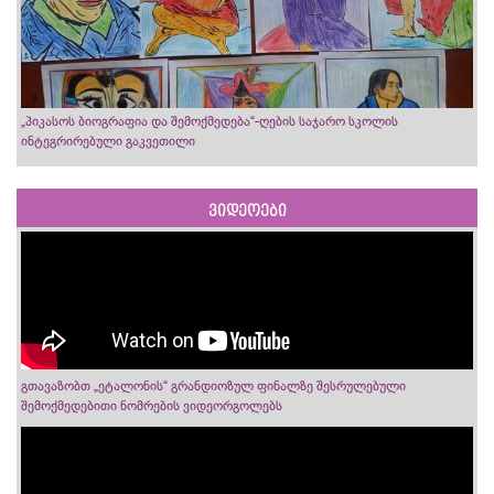
„პიკასოს ბიოგრაფია და შემოქმედება“-ღების საჯარო სკოლის
ინტეგრირებული გაკვეთილი
ვიდეოები
გთავაზობთ „ეტალონის“ გრანდიოზულ ფინალზე შესრულებული
შემოქმედებითი ნომრების ვიდეორგოლებს