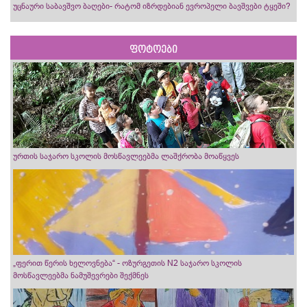
უცნაური საბავშვო ბაღები- რატომ იზრდებიან ევროპელი ბავშვები ტყეში?
ფოტოები
ურთის საჯარო სკოლის მოსწავლეებმა ლაშქრობა მოაწყვეს
„ფერით წერის ხელოვნება“ - ოზურგეთის N2 საჯარო სკოლის
მოსწავლეებმა ნამუშევრები შექმნეს