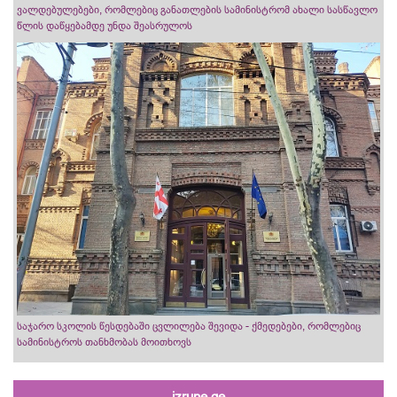
ვალდებულებები, რომლებიც განათლების სამინისტრომ ახალი სასწავლო
წლის დაწყებამდე უნდა შეასრულოს
საჯარო სკოლის წესდებაში ცვლილება შევიდა - ქმედებები, რომლებიც
სამინისტროს თანხმობას მოითხოვს
izrune.ge