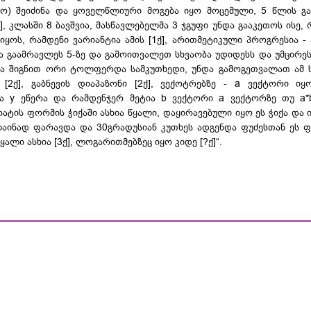
ო) შეიძინა და ყოველწლიური მოგება იყო მოცემული, 5 წლის გ
ქ], კლასში 8 ბავშვია, მასწავლებელმა 3 ჯგუფი უნდა გააკეთოს ისე
 იყოს, რამდენი ვარიანტია ამის [1ქ], არითმეტიკული პროგრესია -
ა გაამრავლეს 5-ზე და
გამოითვალეთ
სხვაობა უდიდესს და უმცირეს 
და შიგნით ორი ტოლფერდა სამკუთხედი, უნდა
გამოგეთვალათ
ამ 
 [2ქ],
გაბნევის
დიაპაზონი [2ქ],
ვექოტრებზე
- a ვექტორი იყო
 y ეწერა და რამდენჯერ მეტია b ვექტორი a ვექტორზე თუ a*b
ტის ფორმის ჭიქაში ასხია წყალი, დაყირავებული იყო ეს ჭიქა და 
აინად
ფარავდა და 30გრადუსიან კუთხეს ადგენდა
ფუძესთან
ეს ფ
ალი ასხია [3ქ],
ლოგარითმებზეც
იყო კიდე [?ქ]“.