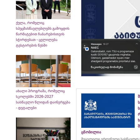
ქულა, რომელიც
სპეცმასწავლებლებს გამოცდის
წარმატებით ჩაბარებისთვის
სჭირდებათ - ცვლილება
ტესტირების წესში
ახალი პროგრამა, რომელიც
სკოლებში 2026-2027
სასწავლო წლიდან დაინერგება
ს
- დეტალები
ს
შ
ცნობილია
შეცვლილი ეროვნული სასწავლო გ