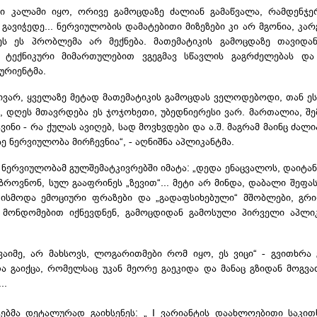
ი კალამი იყო, ორივე გამოცდაზე ძალიან გამაწვალა, რამდენჯე
ავიჭედე... ნერვიულობის დამატებითი მიზეზები კი არ მგონია, კარ
ეს ეს პრობლემა არ მექნება. მათემატიკის გამოცდაზე თავიდა
 ტექნიკური მიმართულებით ვგეგმავ სწავლის გაგრძელებას და
ტურიენტმა.
ვარ, ყველაზე მეტად მათემატიკის გამოცდას ველოდებოდი, თან ე
 დღეს მთავრდება ეს ჯოჯოხეთი, უბედნიერესი ვარ. მართალია, შ
ვინი - რა ქულას ავიღებ, სად მოვხვდები და ა.შ. მაგრამ მაინც ძალ
ზე ნერვიულობა მირჩევნია“, - აღნიშნა
აპლიკანტმა
.
 ნერვიულობამ გულშემატკივრებში იმატა: „დედა ენაცვალოს, დაიტანჯა
აზროვნონ
, სულ
გააფრინეს
„ზევით“... მეტი არ მინდა, დაბალი შეფა
- ისმოდა ემოციური ფრაზები და „
გადაფსიხებული
“ მშობლები, გრ
ე მონდომებით იქნევდნენ, გამოცდიდან გამოსული პირველი
აპლი
 ვაიმე, არ მახსოვს,
ლოგარითმები
რომ იყო, ეს ვიცი“ - გვითხრა
ა გაიქცა, რომელსაც უკან მეორე გაეკიდა და მანაც გზიდან მოგვაძ
...
ტებმა დეტალურად გაიხსენეს: „ I ვარიანტის დაახლოებითი საკით