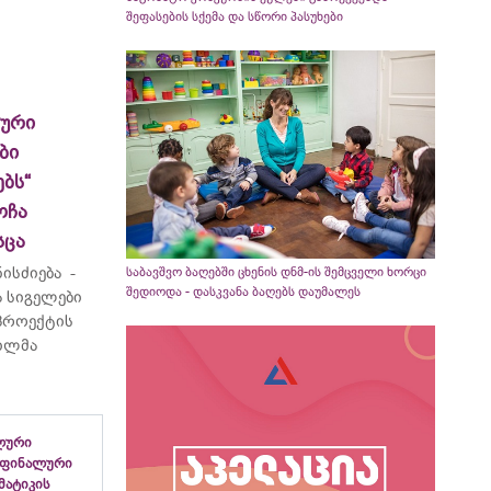
შეფასების სქემა და სწორი პასუხები
ლური
ბი
ბს“
ოჩა
სცა
ისძიება -
საბავშვო ბაღებში ცხენის დნმ-ის შემცველი ხორცი
შედიოდა - დასკვანა ბაღებს დაუმალეს
 სიგელები
 პროექტის
ვილმა
ლური
 ფინალური
ემატიკის