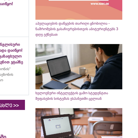
აიწყო!
აპელაციების დაწყების თარიღი ცნობილია -
ნაშრომების გასაჩივრებისთვის აბიტურიენტებს 3
დღე ექნებათ
ინგლისური
ადა დაიწყო!
აგაზაფხულო
ვნით ეტაპზე
ლონის“
სეზონის
ყო
ხელოვნური ინტელექტის გამო სტუდენტთა
შეფასების სისტემას ესპანეთში ცვლიან
>>
იახლე
ში