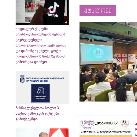
ეტალონი
სოციალურ ქსელში
არასრულწლოვნების შესახებ
გავრცელებული
შეურაცხმყოფელი ტექსტებისა
და დამონტაჟებული ფოტო-
ვიდეომასალის საქმეზე შსს-მ
გამოძიება დაიწყო
მასწავლებელთა ბოლო 3
საგნის გამოცდის ტესტები
გამოქვეყნდა
„