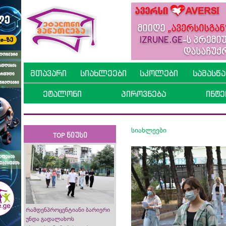
მთავარი
სიახლეები
სკოლები
სამასწ
ეტალონი
პიროვნება
ინტე
სიახლეები
TOP ნიუსი
რამდენპროცენტიანი ბარიერი
უნდა გადალახოს