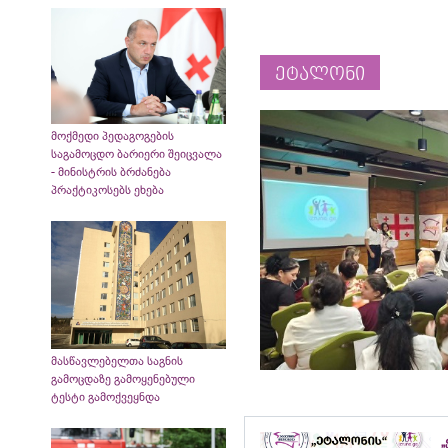
ეტალონი
მოქმედი პედაგოგების
საგამოცდო ბარიერი შეიცვალა
- მინისტრის ბრძანება
პრაქტიკოსებს ეხება
მასწავლებელთა საგნის
გამოცდაზე გამოყენებული
ტესტი გამოქვეყნდა
„