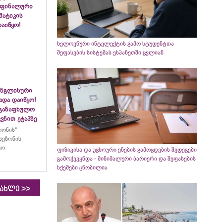
 ფინალური
ემატიკის
აიწყო!
ხელოვნური ინტელექტის გამო სტუდენტთა
შეფასების სისტემას ესპანეთში ცვლიან
ინგლისური
ადა დაიწყო!
აგაზაფხულო
ვნით ეტაპზე
ლონის“
სეზონის
ყო
ფიზიკისა და უცხოური ენების გამოცდების შედეგები
გამოქვეყნდა - მინიმალური ბარიერი და შეფასების
სქემები ცნობილია
>>
იახლე