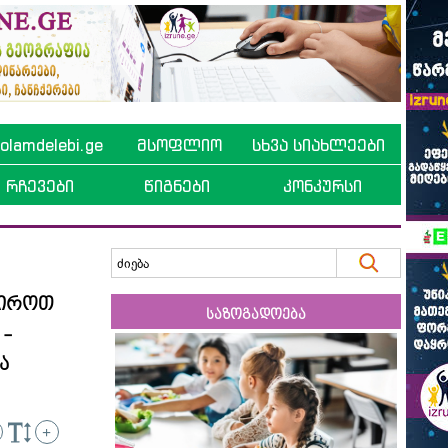
lamdelebi.ge
მსოფლიო
სხვა სიახლეები
რჩევები
წიგნები
კონკურსი
რიროთ
საზოგადოება
 -
ა
+