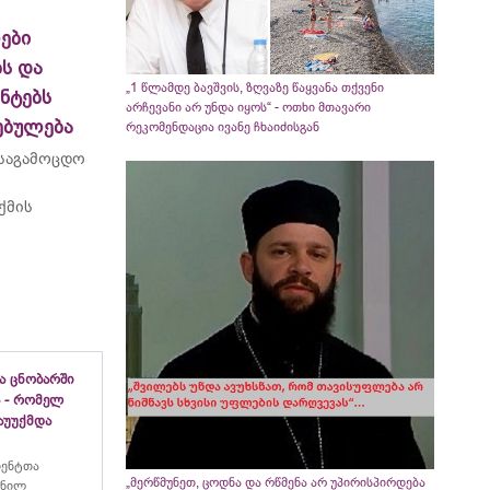
ები
ს და
„1 წლამდე ბავშვის, ზღვაზე წაყვანა თქვენი
ნტებს
არჩევანი არ უნდა იყოს“ - ოთხი მთავარი
ებულება
რეკომენდაცია ივანე ჩხაიძისგან
 საგამოცდო
ქმის
ა ცნობარში
 - რომელ
აუუქმდა
იენტთა
„მერწმუნეთ, ცოდნა და რწმენა არ უპირისპირდება
ანილ