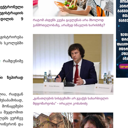
ექტრონული
გისტრაციის
 დილის 9
რატომ ახდენს კვება გავლენას არა მხოლოდ
ჯანმრთელობაზე, არამედ სწავლის ხარისხზე?
გისტრირება
ს სკოლებში
e
რამდენიმე
ნი ზეპირად
ლია, რადგან
„განათლების სისტემაში არ გვაქვს სახარბიელო
შესაბამისად,
მდგომარეობა“ - ირაკლი კობახიძე
 მონაცემები
გა შეცდომით
ლებს ვურჩევ
მოიწერონ და