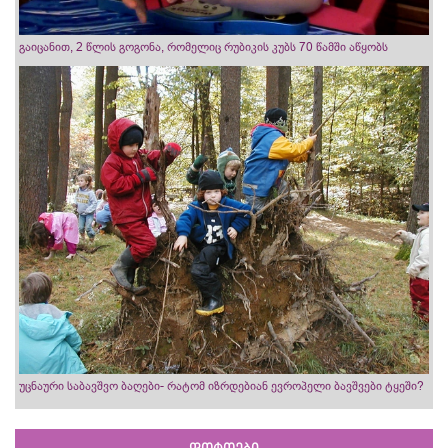
გაიცანით, 2 წლის გოგონა, რომელიც რუბიკის კუბს 70 წამში აწყობს
უცნაური საბავშვო ბაღები- რატომ იზრდებიან ევროპელი ბავშვები ტყეში?