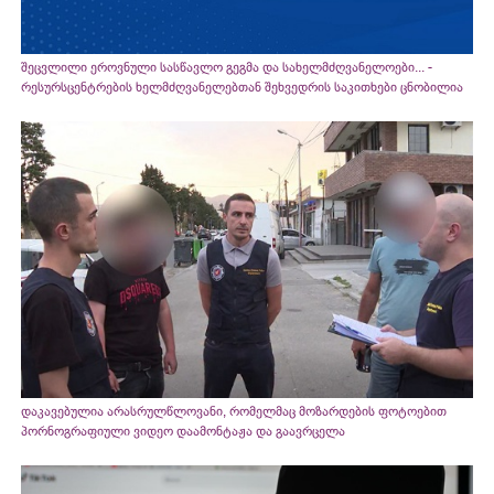
შეცვლილი ეროვნული სასწავლო გეგმა და სახელმძღვანელოები... -
რესურსცენტრების ხელმძღვანელებთან შეხვედრის საკითხები ცნობილია
დაკავებულია არასრულწლოვანი, რომელმაც მოზარდების ფოტოებით
პორნოგრაფიული ვიდეო დაამონტაჟა და გაავრცელა