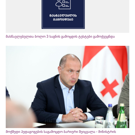
მასწავლებელთა ბოლო 3 საგნის გამოცდის ტესტები გამოქვეყნდა
მოქმედი პედაგოგების საგამოცდო ბარიერი შეიცვალა - მინისტრის