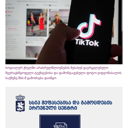
სოციალურ ქსელში არასრულწლოვნების შესახებ გავრცელებული
შეურაცხმყოფელი ტექსტებისა და დამონტაჟებული ფოტო-ვიდეომასალის
საქმეზე შსს-მ გამოძიება დაიწყო