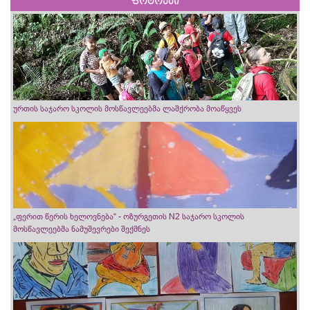
ფოტოები
ურთის საჯარო სკოლის მოსწავლეებმა ლაშქრობა მოაწყვეს
„ფერით წერის ხელოვნება“ - ოზურგეთის N2 საჯარო სკოლის
მოსწავლეებმა ნამუშევრები შექმნეს