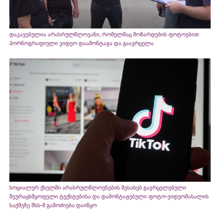
დაკავებულია არასრულწლოვანი, რომელმაც მოზარდების ფოტოებით
პორნოგრაფიული ვიდეო დაამონტაჟა და გაავრცელა
სოციალურ ქსელში არასრულწლოვნების შესახებ გავრცელებული
შეურაცხმყოფელი ტექსტებისა და დამონტაჟებული ფოტო-ვიდეომასალის
საქმეზე შსს-მ გამოძიება დაიწყო