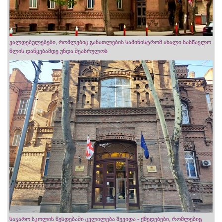
ვალდებულებები, რომლებიც განათლების სამინისტრომ ახალი სასწავლო
წლის დაწყებამდე უნდა შეასრულოს
საჯარო სკოლის წესდებაში ცვლილება შევიდა - ქმედებები, რომლებიც