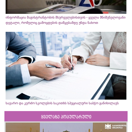
ინფორმაცია მაგისტრანტობის მსურველებისთვის - ყველა მნიშვნელოვანი
დეტალი, რომელიც გამოცდების დაწყებამდე უნდა ნახოთ
საჯარო და კერძო სკოლების საკითხს სპეციალური საბჭო განიხილავს
ყველაზე პოპულარული