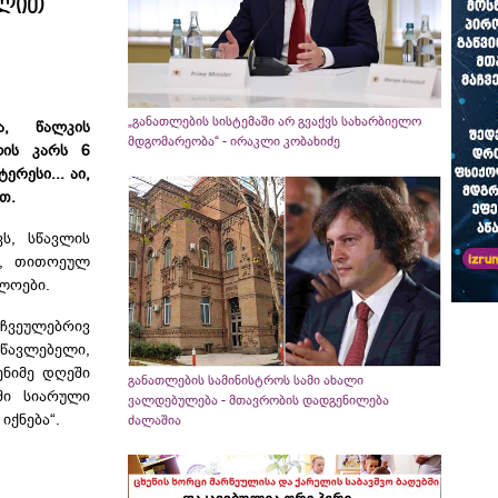
ულით
„განათლების სისტემაში არ გვაქვს სახარბიელო
ა, წალკის
მდგომარეობა“ - ირაკლი კობახიძე
ლის კარს 6
რესი... აი,
თ.
ვს,
სწავლის
დ, თითოეულ
ლოები.
 ჩვეულებრივ
სწავლებელი,
ენიმე დღეში
განათლების სამინისტროს სამი ახალი
ში სიარული
ვალდებულება - მთავრობის დადგენილება
იქნება“.
ძალაშია