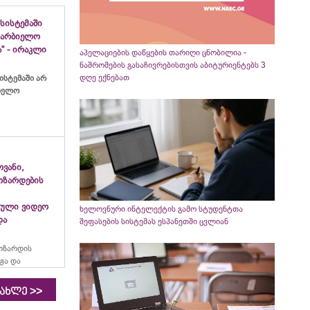
სისტემაში
ახარბიელო
“ - ირაკლი
აპელაციების დაწყების თარიღი ცნობილია -
ნაშრომების გასაჩივრებისთვის აბიტურიენტებს 3
დღე ექნებათ
ისტემაში არ
ბიელო
ვანი,
ოზარდების
ული ვიდეო
ხელოვნური ინტელექტის გამო სტუდენტთა
და
შეფასების სისტემას ესპანეთში ცვლიან
ოზარდის
ჟა და
>>
იახლე