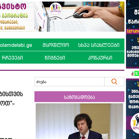
lamdelebi.ge
მსოფლიო
სხვა სიახლეები
რჩევები
წიგნები
კონკურსი
ბისთვის
საზოგადოება
იოთ“-