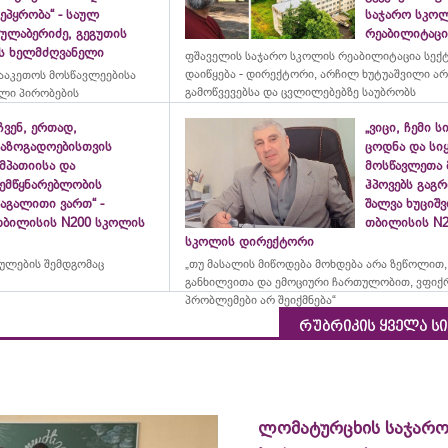
ეპყრობა“ - საულ
საჯარო სკო
სულაბერიძე, გეგუთის
რეაბილიტაცია
ის ხელმძღვანელი
ფშაველის საჯარო სკოლის რეაბილიტაცია სექ
დაიწყება - დირექტორი, არჩილ ხუტუაშვილი ა
ააკეთოს მოსწავლეებისა
გამოწვევებსა და ცვლილებებზე საუბრობს
ლი პირობების
ჩვენ, ერთად,
„ვიცი, ჩემი ს
საზოგადოებისთვის
ცოდნა და სი
მპათიისა და
მოსწავლეთა 
შემწყნარებლობის
ჰპოვებს გაგრ
აგალითი ვართ“ -
შალვა ხუციშ
თბილისის N200 სკოლის
თბილისის N2
სკოლის დირექტორი
რულების შემდგომაც
„თუ მასალის მიწოდება მოხდება არა ზეწოლით,
განხილვითა და ემოციური ჩართულობით, ვფიქ
პრობლემები არ შეიქმნება“
რუბრიკის ყველა ს
ლომატურცხის საჯარ