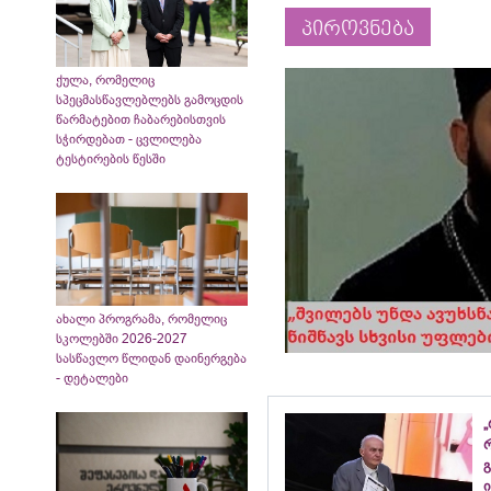
პიროვნება
ქულა, რომელიც
სპეცმასწავლებლებს გამოცდის
წარმატებით ჩაბარებისთვის
სჭირდებათ - ცვლილება
ტესტირების წესში
ახალი პროგრამა, რომელიც
სკოლებში 2026-2027
სასწავლო წლიდან დაინერგება
- დეტალები
„
გ
ი