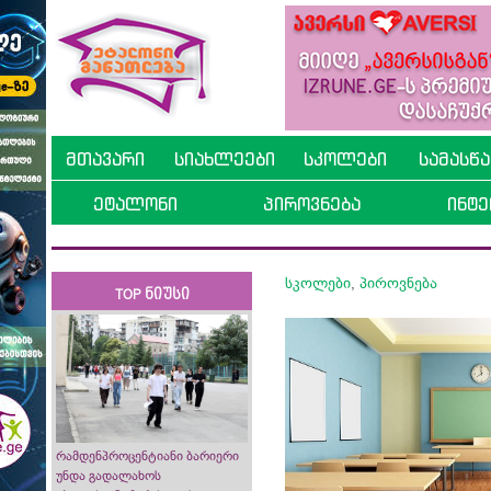
მთავარი
სიახლეები
სკოლები
სამასწ
ეტალონი
პიროვნება
ინტე
სკოლები
,
პიროვნება
TOP ნიუსი
რამდენპროცენტიანი ბარიერი
უნდა გადალახოს