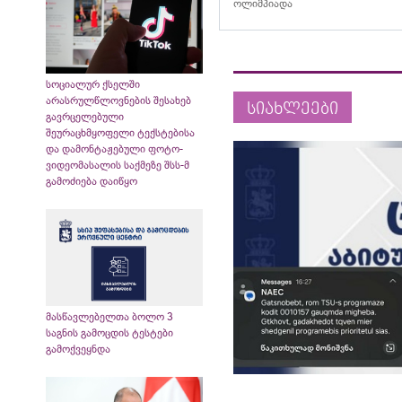
ოლიმპიადა
სოციალურ ქსელში
არასრულწლოვნების შესახებ
სიახლეები
გავრცელებული
შეურაცხმყოფელი ტექსტებისა
და დამონტაჟებული ფოტო-
ვიდეომასალის საქმეზე შსს-მ
გამოძიება დაიწყო
მასწავლებელთა ბოლო 3
საგნის გამოცდის ტესტები
გამოქვეყნდა