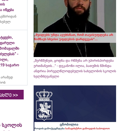
ლის
 იწყება
ტემბრიდან
რსებულ
იტყვები,
ყვარული
მომავალში
ძელებას“ -
ვილი,
„მერწმუნეთ, ცოდნა და რწმენა არ უპირისპირდება
19 საჯარო
ერთმანეთს...“ - დეკანოზი ილია, ბათუმის წმინდა
ანდრია პირველწლოდებულის სახელობის სკოლის
ხელმძღვანელი
 არამედ
რობ
>>
იახლე
ო სკოლის