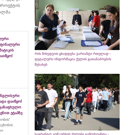
 პროექტის
ვილმა
ლური
 ფინალური
ემატიკის
რის მიხედვით ცხადდება ვარიანტი რთულად -
აიწყო!
დეტალური ინფორმაცია ქულის გათანაბრების
შესახებ
ინგლისური
ადა დაიწყო!
აგაზაფხულო
ვნით ეტაპზე
ლონის“
სეზონის
ყო
საგრანტო კონკურსის ქულები გამოქვეყნდა -