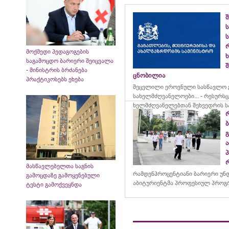
ს
ს
მოქმედი პედაგოგების
საგამოცდო ბარიერი შეიცვალა
შ
- მინისტრის ბრძანება
ცნობილია
პრაქტიკოსებს ეხება
შეცვლილი ეროვნული სასწავლო გ
სახელმძღვანელოები... - რესურს
ხელმძღვანელებთან შეხვედრის ს
მასწავლებელთა საგნის
რამდენპროცენტიანი ბარიერი უნ
გამოცდაზე გამოყენებული
აბიტურიენტმა პროფესიულ პროგრ
ტესტი გამოქვეყნდა