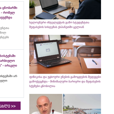
ა ცნობარში
 - რომელ
აუუქმდა
ხელოვნური ინტელექტის გამო სტუდენტთა
შეფასების სისტემას ესპანეთში ცვლიან
იენტთა
ანილ
ენტებს
სისტემაში
ახარბიელო
“ - ირაკლი
ისტემაში არ
ფიზიკისა და უცხოური ენების გამოცდების შედეგები
ბიელო
გამოქვეყნდა - მინიმალური ბარიერი და შეფასების
სქემები ცნობილია
>>
იახლე