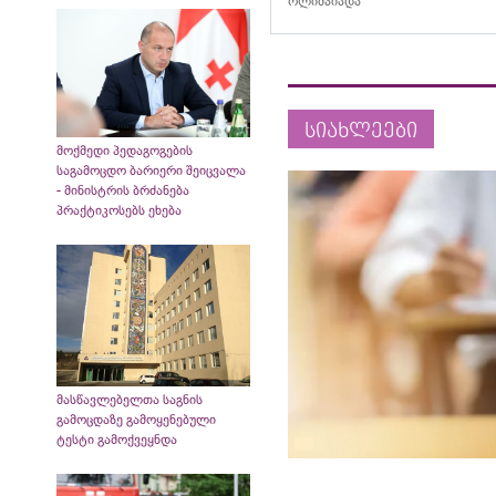
ოლიმპიადა
სიახლეები
მოქმედი პედაგოგების
საგამოცდო ბარიერი შეიცვალა
- მინისტრის ბრძანება
პრაქტიკოსებს ეხება
მასწავლებელთა საგნის
გამოცდაზე გამოყენებული
ტესტი გამოქვეყნდა