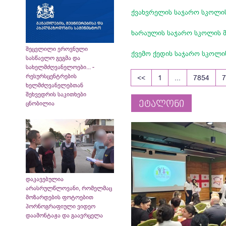
ქვახვრელის საჯარო სკოლი
ხარაულის საჯარო სკოლის მ
შეცვლილი ეროვნული
ქვემო ქედის საჯარო სკოლი
სასწავლო გეგმა და
სახელმძღვანელოები... -
რესურსცენტრების
<<
1
...
7854
ხელმძღვანელებთან
შეხვედრის საკითხები
ეტალონი
ცნობილია
დაკავებულია
არასრულწლოვანი, რომელმაც
მოზარდების ფოტოებით
პორნოგრაფიული ვიდეო
დაამონტაჟა და გაავრცელა