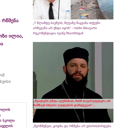
 რწმენა
„1 წლამდე ბავშვის, ზღვაზე წაყვანა თქვენი
არჩევანი არ უნდა იყოს“ - ოთხი მთავარი
რეკომენდაცია ივანე ჩხაიძისგან
ოზი ილია,
ია
რომ
ხვისი
ბოლოს
ე
ს სკოლა
ფშაველის
„მერწმუნეთ, ცოდნა და რწმენა არ უპირისპირდება