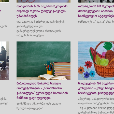
თბილისის N26 საჯარო სკოლაში
ოზურგეთის N1 სკოლის
თ
მწერალ თეონა დოლენჯაშვილს
მოსწავლეებმა ანბანის
უმასპინძლეს
საინტერესო აქტივობებ
იგი სკოლას საქართველოს წიგნის
ისწავლეს „ი“ და „ა“ ასო-
კოლის
გამომცემელთა და
გამავრცელებელთა ასოციაციის
ორგანიზებით ეწვია
ბარათაულის საჯარო სკოლა
წყალტუბოს N4 საჯარო
პროექტისთვის - „ხარისხიანი
კონკურსი - „სხვა სამყ
განათლება“ ევროპული ხარისხის
წარმატებით გრძელდებ
ნიშნით დაჯილდოვდა
ეებმა
ამჯერად, სასკოლო საზო
დგინეს
თავიანთი ნამუშევრები წ
აღნიშნულ ინფორმაციას თავად
- მე-3 კლასის მოსწავლეე
სკოლა ავრცელებს
გურეშიძემ
და სანდრო მან