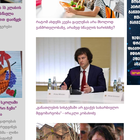
 Iბ კლასის
 სწავლა
ით დაიწყეს
რატომ ახდენს კვება გავლენას არა მხოლოდ
ბგერები
ჯანმრთელობაზე, არამედ სწავლის ხარისხზე?
 სკოლაში
„განათლების სისტემაში არ გვაქვს სახარბიელო
არო ჩემი“
მდგომარეობა“ - ირაკლი კობახიძე
ა
გადოებას
არუდგინეს
ბმა - ლიზი
აგაძემ