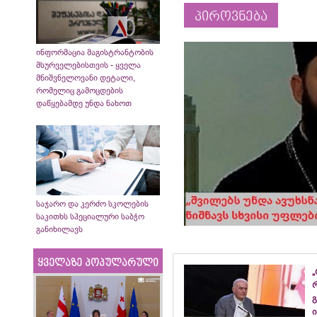
პიროვნება
ინფორმაცია მაგისტრანტობის
მსურველებისთვის - ყველა
მნიშვნელოვანი დეტალი,
რომელიც გამოცდების
დაწყებამდე უნდა ნახოთ
საჯარო და კერძო სკოლების
საკითხს სპეციალური საბჭო
განიხილავს
ყველაზე პოპულარული
„
გ
ი