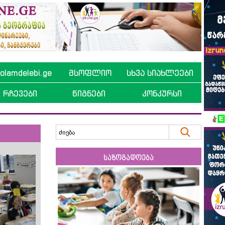
lamdelebi.ge
მსოფლიო
სხვა სიახლეები
რჩევები
წიგნები
კონკურსი
საზოგადოება