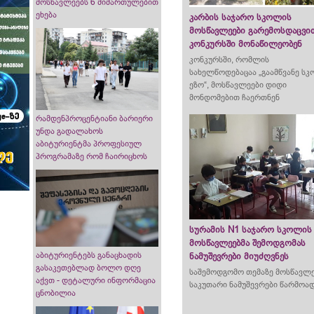
მოსწავლეებს 6 მიმართულებით
ეხება
კარბის საჯარო სკოლის
მოსწავლეები გარემოსდაცვი
კონკურსში მონაწილეობენ
კონკურსში, რომლის
სახელწოდებაცაა „გაამწვანე ს
ეზო“, მოსწავლეები დიდი
მონდომებით ჩაერთნენ
რამდენპროცენტიანი ბარიერი
უნდა გადალახოს
აბიტურიენტმა პროფესიულ
პროგრამაზე რომ ჩაირიცხოს
სურამის N1 საჯარო სკოლის
მოსწავლეებმა შემოდგომას
აბიტურიენტებს განაცხადის
ნამუშევრები მიუძღვნეს
გასაკეთებლად ბოლო დღე
საშემოდგომო თემაზე მოსწავლ
აქვთ - დეტალური ინფორმაცია
საკუთარი ნამუშევრები წარმოა
ცნობილია