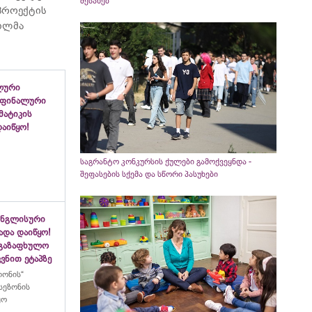
შესახებ
 პროექტის
ვილმა
ლური
 ფინალური
ემატიკის
აიწყო!
საგრანტო კონკურსის ქულები გამოქვეყნდა -
შეფასების სქემა და სწორი პასუხები
ინგლისური
ადა დაიწყო!
აგაზაფხულო
ვნით ეტაპზე
ლონის“
სეზონის
ყო