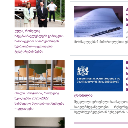
ქულა, რომელიც
კ
სპეცმასწავლებლებს გამოცდის
ა
წარმატებით ჩაბარებისთვის
მოსწავლეებს 6 მიმართულებით ე
სჭირდებათ - ცვლილება
ტესტირების წესში
ს
ს
შ
ახალი პროგრამა, რომელიც
ცნობილია
სკოლებში 2026-2027
შეცვლილი ეროვნული სასწავლო გ
სასწავლო წლიდან დაინერგება
სახელმძღვანელოები... - რესურს
- დეტალები
ხელმძღვანელებთან შეხვედრის ს