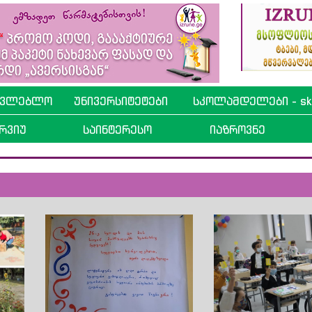
ავლებლო
უნივერსიტეტები
სკოლამდელები - sko
რვიუ
საინტერესო
იაზროვნე