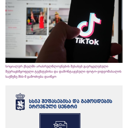
სოციალურ ქსელში არასრულწლოვნების შესახებ გავრცელებული
შეურაცხმყოფელი ტექსტებისა და დამონტაჟებული ფოტო-ვიდეომასალის
საქმეზე შსს-მ გამოძიება დაიწყო