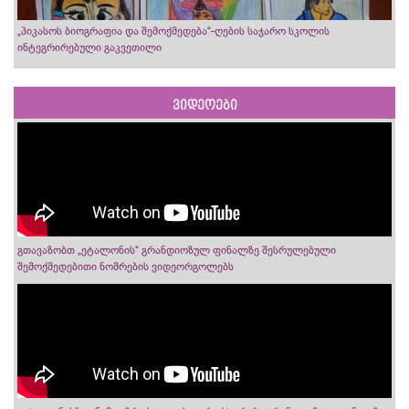
„პიკასოს ბიოგრაფია და შემოქმედება“-ღების საჯარო სკოლის
ინტეგრირებული გაკვეთილი
ვიდეოები
გთავაზობთ „ეტალონის“ გრანდიოზულ ფინალზე შესრულებული
შემოქმედებითი ნომრების ვიდეორგოლებს