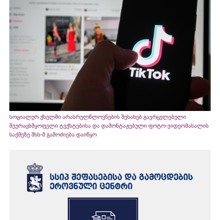
სოციალურ ქსელში არასრულწლოვნების შესახებ გავრცელებული
შეურაცხმყოფელი ტექსტებისა და დამონტაჟებული ფოტო-ვიდეომასალის
საქმეზე შსს-მ გამოძიება დაიწყო