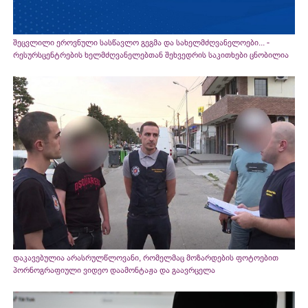
შეცვლილი ეროვნული სასწავლო გეგმა და სახელმძღვანელოები... -
რესურსცენტრების ხელმძღვანელებთან შეხვედრის საკითხები ცნობილია
დაკავებულია არასრულწლოვანი, რომელმაც მოზარდების ფოტოებით
პორნოგრაფიული ვიდეო დაამონტაჟა და გაავრცელა