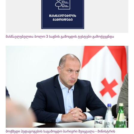
მასწავლებელთა ბოლო 3 საგნის გამოცდის ტესტები გამოქვეყნდა
მოქმედი პედაგოგების საგამოცდო ბარიერი შეიცვალა - მინისტრის