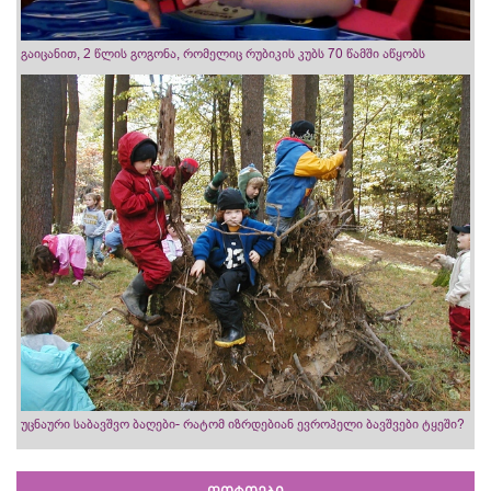
გაიცანით, 2 წლის გოგონა, რომელიც რუბიკის კუბს 70 წამში აწყობს
უცნაური საბავშვო ბაღები- რატომ იზრდებიან ევროპელი ბავშვები ტყეში?