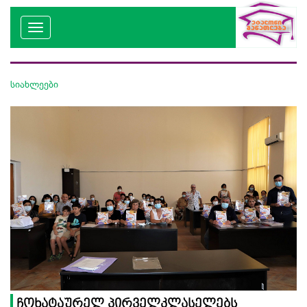
სიახლეები
ჩოხატაურელ პირველკლასელებს