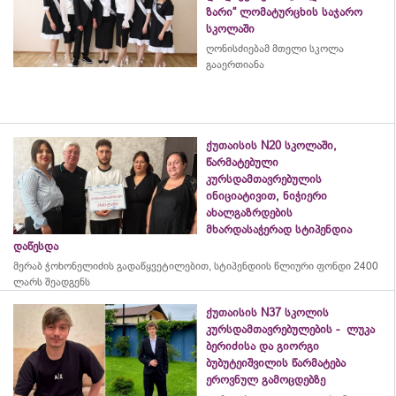
ზარი“ ლომატურცხის საჯარო
სკოლაში
ღონისძიებამ მთელი სკოლა
გააერთიანა
ქუთაისის N20 სკოლაში,
წარმატებული
კურსდამთავრებულის
ინიციატივით, ნიჭიერი
ახალგაზრდების
მხარდასაჭერად სტიპენდია
დაწესდა
მერაბ
ჭოხონელიძის
გადაწყვეტილებით, სტიპენდიის წლიური ფონდი 2400
ლარს შეადგენს
ქუთაისის N37 სკოლის
კურსდამთავრებულების - ლუკა
ბერიძისა და გიორგი
ბუბუტეიშვილის წარმატება
ეროვნულ გამოცდებზე