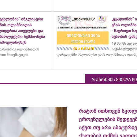
„ეტალონის“ ინგლისური
„ეტალონის“ 
ენის ოლიმპიადის
ენის ოლიმპი
ლიდერთა ათეულები და
- ჩაერთეთ ს
აბსოლუტური ჩემპიონები
სეზონის დასკ
გამოვლინდნენ
19 მაისს „ეტა
საგაზაფხულო 
აგნობრივ ოლიმპიადის
ფარგლებში ინგლისური ენის ოლიმპიადა დაიწ
თი მათემატიკის
რუბრიკის ყველა ს
რატომ ითხოვენ სკოლ
ეროვნულების შედეგებ
აქვთ თუ არა აბიტურიე
ქულების თქმის ვალდ