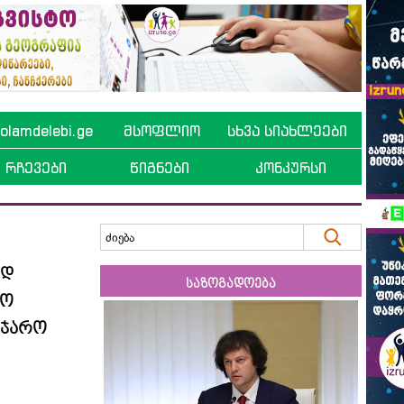
lamdelebi.ge
მსოფლიო
სხვა სიახლეები
რჩევები
წიგნები
კონკურსი
ად
საზოგადოება
ლო
აჯარო