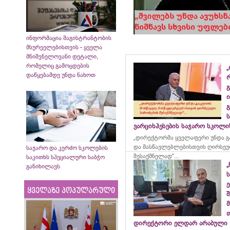
ინფორმაცია მაგისტრანტობის
მსურველებისთვის - ყველა
მნიშვნელოვანი დეტალი,
რომელიც გამოცდების
„
დაწყებამდე უნდა ნახოთ
გ
ი
გ
ვარციხჰესების საჯარო სკოლ
„დირექტორმა ყველაფერი უნდა გ
და მასწავლებლებისთვის ღირსეუ
საჯარო და კერძო სკოლების
შესაქმნელად“...
საკითხს სპეციალური საბჭო
„
განიხილავს
ე
ყველაზე პოპულარული
მ
დირექტორი ელდარ არაბული