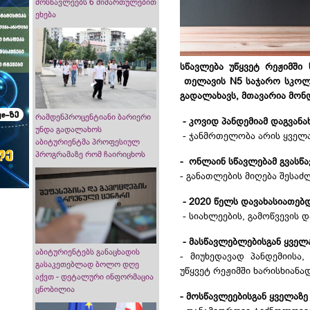
მოსწავლეებს 6 მიმართულებით
ეხება
სწავლება უწყვეტ რეჟიმში
თელავის N5 საჯარო სკოლი
გადალახავს, მთავარია მონ
რამდენპროცენტიანი ბარიერი
- კოვიდ პანდემიამ დაგვანახა
უნდა გადალახოს
- ჯანმრთელობა არის ყველა
აბიტურიენტმა პროფესიულ
პროგრამაზე რომ ჩაირიცხოს
- ონლაინ სწავლებამ გვასწავ
- განათლების მიღება შესა
- 2020 წელს დავახასიათებდი
- სიახლეების, გამოწვევის 
- მასწავლებლებისგან ყველაზ
აბიტურიენტებს განაცხადის
-
მიუხედავად პანდემიისა
გასაკეთებლად ბოლო დღე
უწყვეტ რეჟიმში ხარისხიანა
აქვთ - დეტალური ინფორმაცია
ცნობილია
- მოსწავლეებისგან ყველაზე 