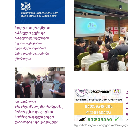
შეცვლილი ეროვნული
სასწავლო გეგმა და
სახელმძღვანელოები... -
რესურსცენტრების
ხელმძღვანელებთან
შეხვედრის საკითხები
ცნობილია
„
დაკავებულია
არასრულწლოვანი, რომელმაც
მოზარდების ფოტოებით
პორნოგრაფიული ვიდეო
2
დაამონტაჟა და გაავრცელა
სეზონის ოლიმპიადები დასრულდ