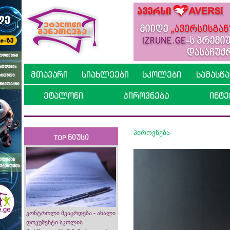
მთავარი
სიახლეები
სკოლები
სამასწ
ეტალონი
პიროვნება
ინტე
პიროვნება
TOP ნიუსი
კონტროლი მკაცრდება - ახალი
დოკუმენტი სკოლის