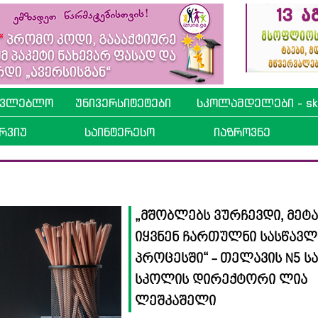
ავლებლო
უნივერსიტეტები
სკოლამდელები - sko
რვიუ
საინტერესო
იაზროვნე
„მშობლებს ვურჩევდი, მეტ
იყვნენ ჩართულნი სასწავ
პროცესში“ - თელავის N5 ს
სკოლის დირექტორი ლია
ლეშკაშელი