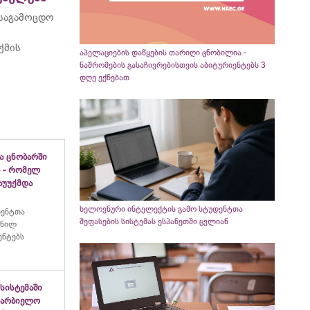
 საგამოცდო
ქმის
აპელაციების დაწყების თარიღი ცნობილია -
ნაშრომების გასაჩივრებისთვის აბიტურიენტებს 3
დღე ექნებათ
ა ცნობარში
 - რომელ
აუუქმდა
ხელოვნური ინტელექტის გამო სტუდენტთა
იენტთა
შეფასების სისტემას ესპანეთში ცვლიან
ანილ
ენტებს
სისტემაში
ახარბიელო