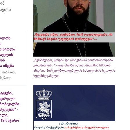
რომ
ხვისი
ბოლოს
ე
ს სკოლა
ფშაველის
„მერწმუნეთ, ცოდნა და რწმენა არ უპირისპირდება
ლის
ერთმანეთს...“ - დეკანოზი ილია, ბათუმის წმინდა
 იწყება
ანდრია პირველწლოდებულის სახელობის სკოლის
ტემბრიდან
ხელმძღვანელი
რსებულ
იტყვები,
ყვარული
მომავალში
ძელებას“ -
ვილი,
19 საჯარო