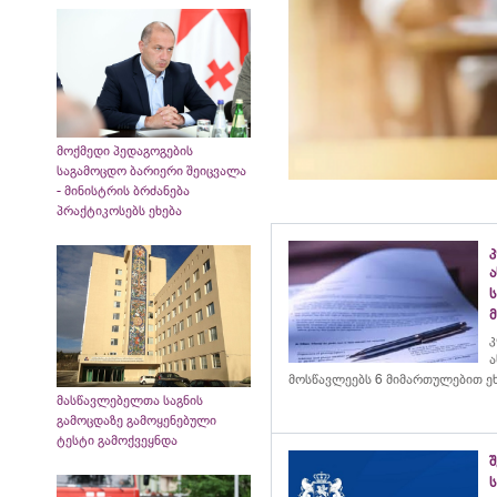
მოქმედი პედაგოგების
საგამოცდო ბარიერი შეიცვალა
- მინისტრის ბრძანება
პრაქტიკოსებს ეხება
კ
ა
მოსწავლეებს 6 მიმართულებით ე
მასწავლებელთა საგნის
გამოცდაზე გამოყენებული
ტესტი გამოქვეყნდა
ს