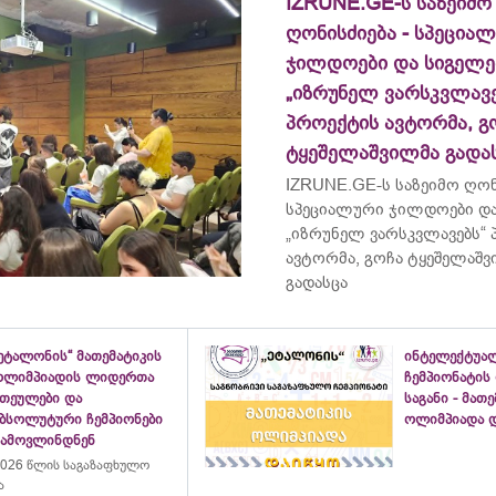
IZRUNE.GE-ს საზეიმო
ღონისძიება - სპეცია
ჯილდოები და სიგელე
„იზრუნელ ვარსკვლავე
პროექტის ავტორმა, გ
ტყეშელაშვილმა გადა
IZRUNE.GE-ს საზეიმო ღონ
სპეციალური ჯილდოები და
„იზრუნელ ვარსკვლავებს“
ავტორმა, გოჩა ტყეშელაშ
გადასცა
ეტალონის“ მათემატიკის
ინტელექტუა
ოლიმპიადის ლიდერთა
ჩემპიონატის
ათეულები და
საგანი - მათ
აბსოლუტური ჩემპიონები
ოლიმპიადა დ
გამოვლინდნენ
026 წლის საგაზაფხულო
ა