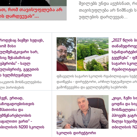
შვილებს უნდა ავუხსნათ, 
თავისუფლება არ ნიშნავს ს
უფლების დარღვევას...
როდესაც ბავშვი ხედავს,
„2027 წლის 
რომ მისი
თანამედროვ
ულშემატკივარი ხარ,
სტანდარტები
სიც შესაბამისად
გვექნება“ - 
ეპყრობა“ - საულ
საჯარო სკო
სულაბერიძე, გეგუთის
რეაბილიტაცია
ის ხელმძღვანელი
ფშაველის საჯარო სკოლის რეაბილიტაცია სექ
დაიწყება - დირექტორი, არჩილ ხუტუაშვილი ა
ააკეთოს მოსწავლეებისა
გამოწვევებსა და ცვლილებებზე საუბრობს
ლი პირობების
ჩვენ, ერთად,
„ვიცი, ჩემი ს
საზოგადოებისთვის
ცოდნა და სი
მპათიისა და
მოსწავლეთა 
შემწყნარებლობის
ჰპოვებს გაგრ
აგალითი ვართ“ -
შალვა ხუციშ
თბილისის N200 სკოლის
თბილისის N2
სკოლის დირექტორი