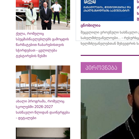
ს
შ
ცნობილია
შეცვლილი ეროვნული სასწავლო გ
ქულა, რომელიც
სახელმძღვანელოები... - რესურს
სპეცმასწავლებლებს გამოცდის
ხელმძღვანელებთან შეხვედრის ს
წარმატებით ჩაბარებისთვის
სჭირდებათ - ცვლილება
ტესტირების წესში
პიროვნება
ახალი პროგრამა, რომელიც
სკოლებში 2026-2027
სასწავლო წლიდან დაინერგება
- დეტალები