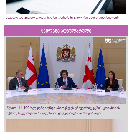
საჯარო და კერძო სკოლების საკითხს სპეციალური საბჭო განიხილავს
ყველაზე პოპულარული
„წესით, 14 400 სტუდენტი უნდა აბარებდეს უნივერსიტეტში“- კობახიძის
თქმით, სტუდენტთა რაოდენობა ყოველწიურად შემცირდება