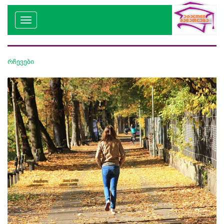
რჩევები