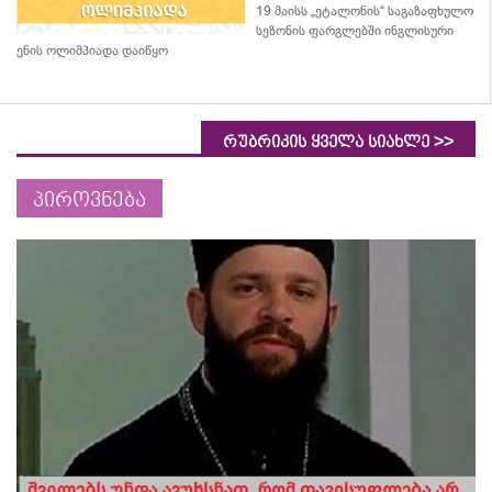
19 მაისს „ეტალონის“ საგაზაფხულო
სეზონის ფარგლებში ინგლისური
ენის ოლიმპიადა დაიწყო
>>
რუბრიკის ყველა სიახლე
პიროვნება