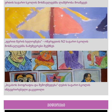
ურთის საჯარო სკოლის მოსწავლეებმა ლაშქრობა მოაწყვეს
„ფერით წერის ხელოვნება“ - ოზურგეთის N2 საჯარო სკოლის
მოსწავლეებმა ნამუშევრები შექმნეს
„პიკასოს ბიოგრაფია და შემოქმედება“-ღების საჯარო სკოლის
ინტეგრირებული გაკვეთილი
ვიდეოები