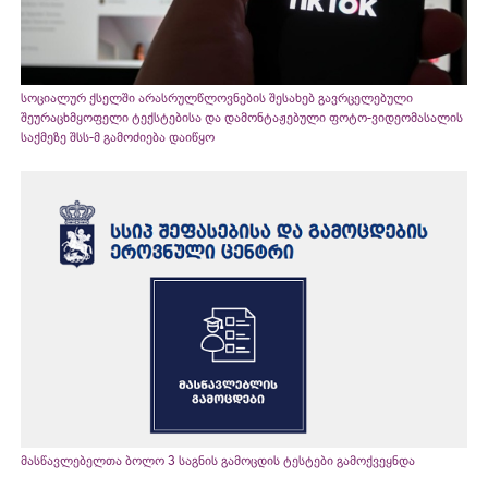
სოციალურ ქსელში არასრულწლოვნების შესახებ გავრცელებული
შეურაცხმყოფელი ტექსტებისა და დამონტაჟებული ფოტო-ვიდეომასალის
საქმეზე შსს-მ გამოძიება დაიწყო
მასწავლებელთა ბოლო 3 საგნის გამოცდის ტესტები გამოქვეყნდა