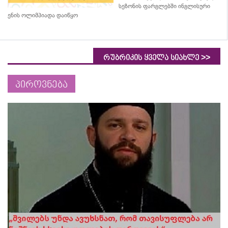
სეზონის ფარგლებში ინგლისური
ენის ოლიმპიადა დაიწყო
>>
რუბრიკის ყველა სიახლე
პიროვნება