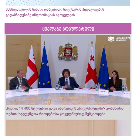
მასწავლებლის სახლი დაწყებითი საფეხურის პედაგოგების
გადამზადებაზე ინფორმაციას ავრცელებს
ყველაზე პოპულარული
„წესით, 14 400 სტუდენტი უნდა აბარებდეს უნივერსიტეტში“- კობახიძის
თქმით, სტუდენტთა რაოდენობა ყოველწიურად შემცირდება