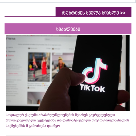
>>
რუბრიკის ყველა სიახლე
სიახლეები
სოციალურ ქსელში არასრულწლოვნების შესახებ გავრცელებული
შეურაცხმყოფელი ტექსტებისა და დამონტაჟებული ფოტო-ვიდეომასალის
საქმეზე შსს-მ გამოძიება დაიწყო