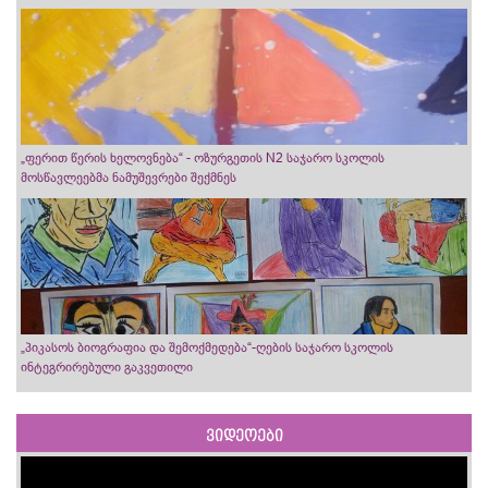
„ფერით წერის ხელოვნება“ - ოზურგეთის N2 საჯარო სკოლის
მოსწავლეებმა ნამუშევრები შექმნეს
„პიკასოს ბიოგრაფია და შემოქმედება“-ღების საჯარო სკოლის
ინტეგრირებული გაკვეთილი
ვიდეოები