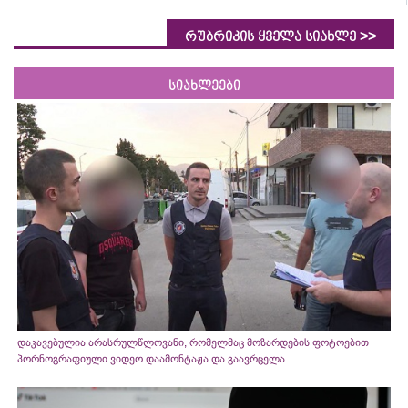
>>
რუბრიკის ყველა სიახლე
სიახლეები
დაკავებულია არასრულწლოვანი, რომელმაც მოზარდების ფოტოებით
პორნოგრაფიული ვიდეო დაამონტაჟა და გაავრცელა