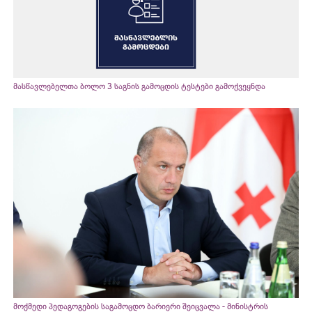
მასწავლებელთა ბოლო 3 საგნის გამოცდის ტესტები გამოქვეყნდა
მოქმედი პედაგოგების საგამოცდო ბარიერი შეიცვალა - მინისტრის