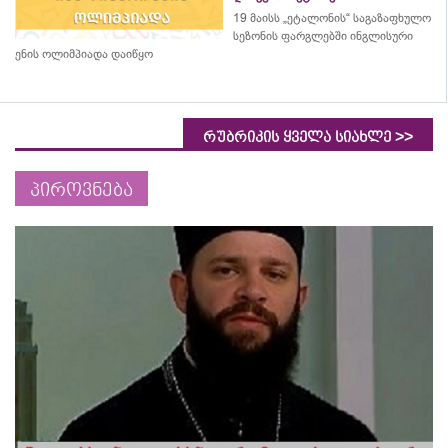
19 მაისს „ეტალონის“ საგაზაფხულო
სეზონის ფარგლებში ინგლისური
ენის ოლიმპიადა დაიწყო
>>
რუბრიკის ყველა სიახლე
პიროვნება