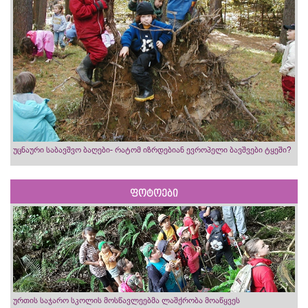
უცნაური საბავშვო ბაღები- რატომ იზრდებიან ევროპელი ბავშვები ტყეში?
ფოტოები
ურთის საჯარო სკოლის მოსწავლეებმა ლაშქრობა მოაწყვეს