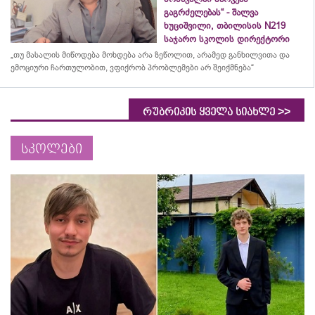
გაგრძელებას“ - შალვა
ხუციშვილი, თბილისის N219
საჯარო სკოლის დირექტორი
„თუ მასალის მიწოდება მოხდება არა ზეწოლით, არამედ განხილვითა და
ემოციური ჩართულობით, ვფიქრობ პრობლემები არ შეიქმნება“
>>
რუბრიკის ყველა სიახლე
სკოლები