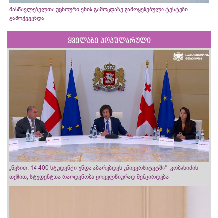
მასწავლებელთა უცხოური ენის გამოცდაზე გამოყენებული ტესტები
გამოქვეყნდა
ყველაზე პოპულარული
„წესით, 14 400 სტუდენტი უნდა აბარებდეს უნივერსიტეტში“- კობახიძის
თქმით, სტუდენტთა რაოდენობა ყოველწიურად შემცირდება