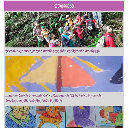
ფოტოები
ურთის საჯარო სკოლის მოსწავლეებმა ლაშქრობა მოაწყვეს
„ფერით წერის ხელოვნება“ - ოზურგეთის N2 საჯარო სკოლის
მოსწავლეებმა ნამუშევრები შექმნეს