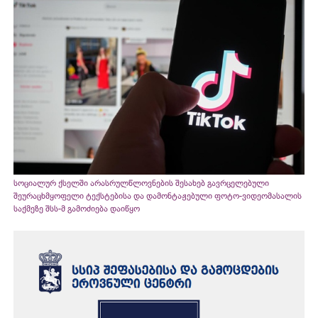
სოციალურ ქსელში არასრულწლოვნების შესახებ გავრცელებული
შეურაცხმყოფელი ტექსტებისა და დამონტაჟებული ფოტო-ვიდეომასალის
საქმეზე შსს-მ გამოძიება დაიწყო