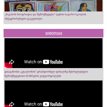
„პიკასოს ბიოგრაფია და შემოქმედება“-ღების საჯარო სკოლის
ინტეგრირებული გაკვეთილი
ვიდეოები
გთავაზობთ „ეტალონის“ გრანდიოზულ ფინალზე შესრულებული
შემოქმედებითი ნომრების ვიდეორგოლებს