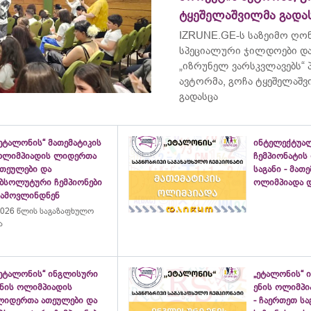
ტყეშელაშვილმა გადა
IZRUNE.GE-ს საზეიმო ღონ
სპეციალური ჯილდოები და
„იზრუნელ ვარსკვლავებს“
ავტორმა, გოჩა ტყეშელაშ
გადასცა
ეტალონის“ მათემატიკის
ინტელექტუა
ოლიმპიადის ლიდერთა
ჩემპიონატის
ათეულები და
საგანი - მათ
აბსოლუტური ჩემპიონები
ოლიმპიადა დ
გამოვლინდნენ
026 წლის საგაზაფხულო
ა
„ეტალონის“ ინგლისური
„ეტალონის“ 
ენის ოლიმპიადის
ენის ოლიმპი
ლიდერთა ათეულები და
- ჩაერთეთ ს