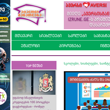
მთავარი
სიახლეები
სკოლები
სამასწ
ეტალონი
პიროვნება
ინტე
სკოლები
,
სიახლეები
,
საინ
TOP ნიუსი
უფასოდ სწავლისთვის
კრედიტების 100 პროცენტი
დაგჭირდებათ - რომელ