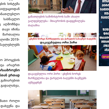
ბის სისტემა
სიტუაციიდან
ანათლებლო
განათლების სამინისტროს სამი ახალი
 სასწავლო
ვალდებულება - მთავრობის დადგენილება
ვ აღმოჩნდა
ძალაშია
 თავი იჩინა
. მართალია
ელოში 2019-
წავლებლებს
ლო პროცესის
ლვა არაერთ
ო/სააზროვნო
დაკავებულია ორი პირი - ცხენის ხორცს
ენთან ერთად
მარნეულისა და ქარელის ბაღებში ბავშვებს
 გაზიარებით
აჭმევდნენ
 გადალახვა,
მათი როლი
 დახვეწა და