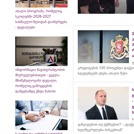
ახალი პროგრამა, რომელიც
სკოლებში 2026-2027
სასწავლო წლიდან დაინერგება
- დეტალები
კ
ა
უ
კრედიტების 100 პროცენტი დაგჭ
ინფორმაცია მაგისტრანტობის
სტუდენტებს ეხება ახალი წესი
მსურველებისთვის - ყველა
მნიშვნელოვანი დეტალი,
რომელიც გამოცდების
დაწყებამდე უნდა ნახოთ
გ
-
ხ
განვადებით თუ ქეშბექით? - „ფა
ხელშეკრულება ბანკებთან“
საჯარო და კერძო სკოლების