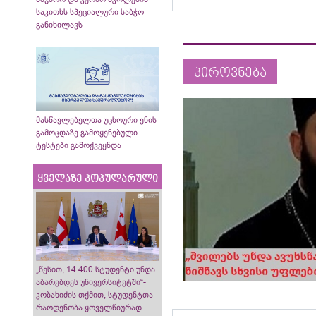
საკითხს სპეციალური საბჭო
განიხილავს
პიროვნება
მასწავლებელთა უცხოური ენის
გამოცდაზე გამოყენებული
ტესტები გამოქვეყნდა
ყველაზე პოპულარული
„წესით, 14 400 სტუდენტი უნდა
აბარებდეს უნივერსიტეტში“-
კობახიძის თქმით, სტუდენტთა
რაოდენობა ყოველწიურად