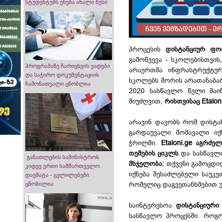
სტუდენტებს ეხება ახალი წესი
პროცესის
დისტანციურ ფო
გამოწვევა - სკოლებისთვის
პროგრამაზე ჩარიცხვის ვადები
არაერთმა ინფრასტრუქტუ
და საჭირო დოკუმენტაციის
სკოლებს შორის არათანაბარ
ჩამონათვალი ცნობლია
2020 სასწავლო წელი მა
მიუძღვით,
რისთვისაც Etalo
არავინ დავობს რომ დისტა
გარდაუვალი მომავალი იქ
ჭრილში.
Etaloni.ge აგრძ
თემების ციკლს
და სასწავლ
განათლების სამინისტროს
მსჯელობა:
თქვენი გამოცდილ
კიდევ ერთი სამმართველო
იქნება შესაძლებელი საუკე
დაემატა - ცვლილებები
ცნობილია
რომელიც დაგვეთანხმებით უ
საინტერესოა
დისტანციური
სასწავლო პროცესში. როგო