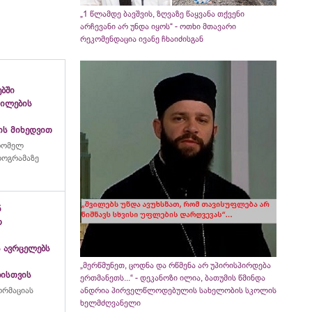
„1 წლამდე ბავშვის, ზღვაზე წაყვანა თქვენი
არჩევანი არ უნდა იყოს“ - ოთხი მთავარი
რეკომენდაცია ივანე ჩხაიძისგან
ებში
გილების
ის მიხედვით
რომელ
პროგრამაზე
ნ
თ
 ავრცელებს
„მერწმუნეთ, ცოდნა და რწმენა არ უპირისპირდება
ბისთვის
ერთმანეთს...“ - დეკანოზი ილია, ბათუმის წმინდა
ორმაციას
ანდრია პირველწლოდებულის სახელობის სკოლის
ხელმძღვანელი