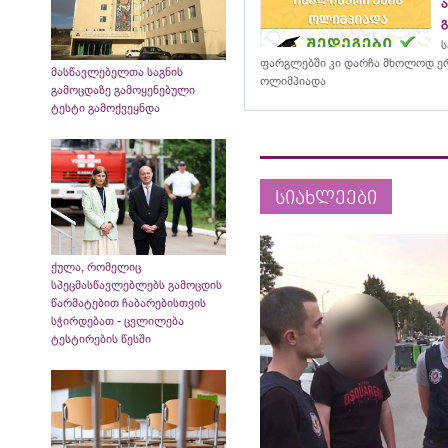
ს
ფარგლებში კი დარჩა მხოლოდ ერ
მასწავლებელთა საგნის
ოლიმპიადა
გამოცდაზე გამოყენებული
ტესტი გამოქვეყნდა
სიახლეები
ქულა, რომელიც
სპეცმასწავლებლებს გამოცდის
წარმატებით ჩაბარებისთვის
სჭირდებათ - ცვლილება
ტესტირების წესში