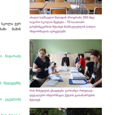
ახალი სასწავლო წლიდან პროგრამა 200-მდე
საჯარო სკოლას შეეხება - 70-საათიანი
ი სკოლა ჯერ
ტრენინგკურსის შესახებ მასწავლებლის სახლი
აში მაშინ
ინფორმაციას ავრცელებს
ი ნიჟარაძე
ს შედეგებზე
რის მიხედვით ცხადდება ვარიანტი რთულად -
დეტალური ინფორმაცია ქულის გათანაბრების
ი კუკულაძე
შესახებ