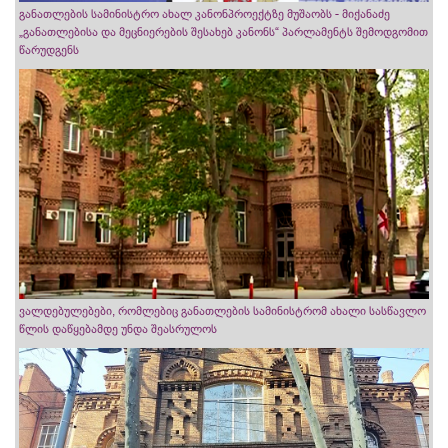
განათლების სამინისტრო ახალ კანონპროექტზე მუშაობს - მიქანაძე
„განათლებისა და მეცნიერების შესახებ კანონს“ პარლამენტს შემოდგომით
წარუდგენს
ვალდებულებები, რომლებიც განათლების სამინისტრომ ახალი სასწავლო
წლის დაწყებამდე უნდა შეასრულოს