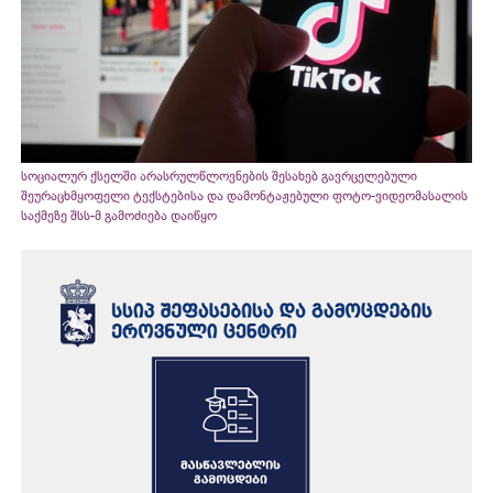
სოციალურ ქსელში არასრულწლოვნების შესახებ გავრცელებული
შეურაცხმყოფელი ტექსტებისა და დამონტაჟებული ფოტო-ვიდეომასალის
საქმეზე შსს-მ გამოძიება დაიწყო