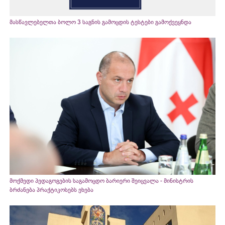
მასწავლებელთა ბოლო 3 საგნის გამოცდის ტესტები გამოქვეყნდა
მოქმედი პედაგოგების საგამოცდო ბარიერი შეიცვალა - მინისტრის
ბრძანება პრაქტიკოსებს ეხება