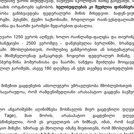
ღებაზე უარის მიუხედავად, ბავშვებს სკოლიდან მაინც გაიყვანენ, 
აბამის ორგანოებს აცნობოს.
ხელისუფლებას კი შეუძლია ფინანსური
ობა განსხვავდება ფედერალური მიწის მიხედვით.
ბადენ-ვი
ურგში,
ჰესენში
, ქვემო საქსონიაში, ჩრდილოეთ
რაინ-ვესტფალიაშ
ინსა
და
ზაარში
ჯარიმები შედარებით დაბალია.
 ზღვარი 1250 ევროს აღწევს, ხოლო
რაინლანდ-ფალცსა
და
თიურინ
სანქციები - 2500 ევრომდე - დაწესებულია ბერლინში,
ბრანდე
აში
. მშობლებისთვის, რომლებიც განმეორებით ან სისტემატურა
ება მნიშვნელოვნად გამკაცრდეს. ზოგიერთ ფედერალურ მიწაზე,
ნბურგ-წინა
პომერანიასა
და
ზაარში, სანქცია
შეიძლება მოიცავ
ლილ ჯარიმებს, ასევე 180 დღემდე ან ექვს თვემდე თავისუფლების
ო მიზეზით გაცდენების აბსოლუტური უმრავლესობა მშობლებისთვის
ავარაუდოა, რომ რამდენიმედღიანი არასაპატიო გაცდენა ბავშვ
ლო ანგარიშებში აღინიშნება მოსწავლის მიერ გაცდენილი დღეე
e Tage), მათ შორის, არასაპატიო გაცდენილი დღეე
ალისწინებელია, რომ ეს ყოველთვის არ ნიშნავს, იმას, რომ ბა
ატიო მიზეზი. ხშირად ეს მხოლოდ იმაზე მიუთითებს, რომ მშობლებმა