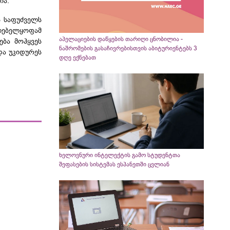
ია.
ს საფუძველს
ლებელყოფამ
აპელაციების დაწყების თარიღი ცნობილია -
ება მოჰყვეს
ნაშრომების გასაჩივრებისთვის აბიტურიენტებს 3
და უკიდურეს
დღე ექნებათ
ხელოვნური ინტელექტის გამო სტუდენტთა
შეფასების სისტემას ესპანეთში ცვლიან