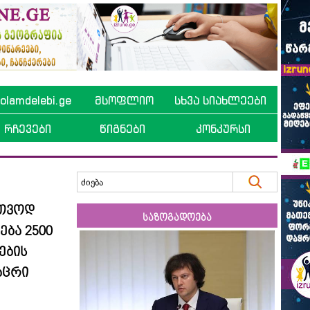
lamdelebi.ge
მსოფლიო
სხვა სიახლეები
რჩევები
წიგნები
კონკურსი
რთვოდ
საზოგადოება
ება 2500
ების
აცრი