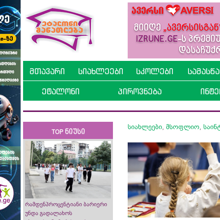
მთავარი
სიახლეები
სკოლები
სამასწ
ეტალონი
პიროვნება
ინტე
სიახლეები
,
მსოფლიო
,
საინ
TOP ნიუსი
რამდენპროცენტიანი ბარიერი
უნდა გადალახოს