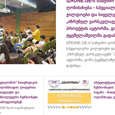
IZRUNE.GE-ს საზეიმო
ღონისძიება - სპეცია
ჯილდოები და სიგელე
„იზრუნელ ვარსკვლავე
პროექტის ავტორმა, გ
ტყეშელაშვილმა გადა
IZRUNE.GE-ს საზეიმო ღონ
სპეციალური ჯილდოები და
„იზრუნელ ვარსკვლავებს“
ავტორმა, გოჩა ტყეშელაშ
გადასცა
ეტალონის“ მათემატიკის
ინტელექტუა
ოლიმპიადის ლიდერთა
ჩემპიონატის
ათეულები და
საგანი - მათ
აბსოლუტური ჩემპიონები
ოლიმპიადა დ
გამოვლინდნენ
026 წლის საგაზაფხულო
ა