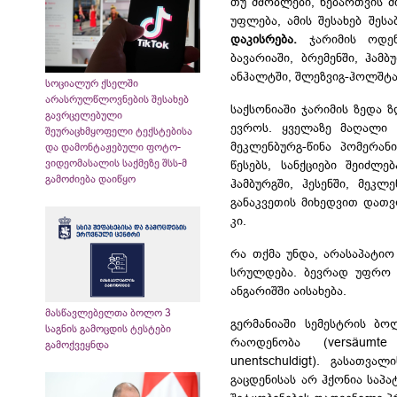
თუ მშობლები, ნებართვის მი
უფლება, ამის შესახებ შეს
დაკისრება.
ჯარიმის ოდენ
ბავარიაში, ბრემენში, ჰამბ
ანჰალტში
,
შლეზვიგ-ჰოლშტა
სოციალურ ქსელში
არასრულწლოვნების შესახებ
საქსონიაში ჯარიმის ზედა
გავრცელებული
ევროს. ყველაზე მაღალი 
შეურაცხმყოფელი ტექსტებისა
მეკლენბურგ-წინა
პომერანი
და დამონტაჟებული ფოტო-
ვიდეომასალის საქმეზე შსს-მ
წესებს, სანქციები შეიძლ
გამოძიება დაიწყო
ჰამბურგში,
ჰესენში
,
მეკლე
განაკვეთის მიხედვით დათვ
კი.
რა თქმა უნდა, არასაპატი
სრულდება. ბევრად უფრო ს
ანგარიშში აისახება.
მასწავლებელთა ბოლო 3
გერმანიაში სემესტრის ბო
საგნის გამოცდის ტესტები
რაოდენობა (versäumt
გამოქვეყნდა
unentschuldigt). გასათვ
გაცდენისას არ ჰქონია საპ