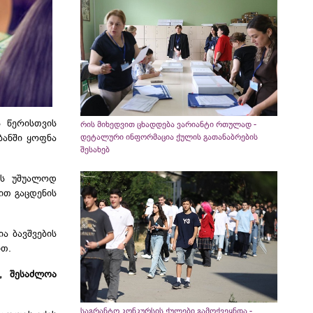
 წერისთვის
რის მიხედვით ცხადდება ვარიანტი რთულად -
ბანში ყოფნა
დეტალური ინფორმაცია ქულის გათანაბრების
შესახებ
ნს უშუალოდ
ით გაცდენის
ა ბავშვების
ით.
, შესაძლოა
საგრანტო კონკურსის ქულები გამოქვეყნდა -