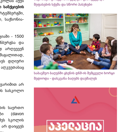
სკოლას აქვს
შეფასების სქემა და სწორი პასუხები
 სანქციების
ურტემბერგში
,
ი
,
საქსონია-
გიაში
- 1500
ნბურგსა
და
დ არღვევენ
 მაგალითად,
დეს დღიური
 აღკვეთასაც
საბავშვო ბაღებში ცხენის დნმ-ის შემცველი ხორცი
შედიოდა - დასკვანა ბაღებს დაუმალეს
 ჯარიმით არ
ის სასკოლო
ბის საერთო
ბი (davon
ვშვს სკოლის
 არ დაიცვეს