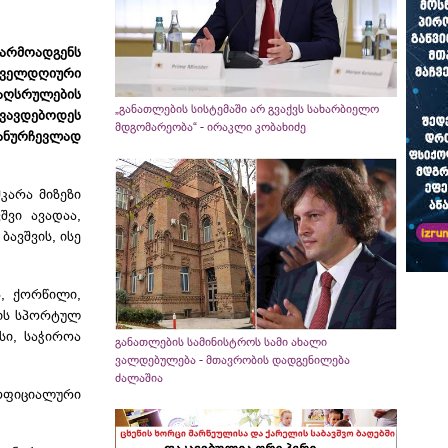
წარმოადგენს
ოველდღიური
 აღსრულების
„განათლების სისტემაში არ გვაქვს სახარბიელო
ხვავდებოდეს
მდგომარეობა“ - ირაკლი კობახიძე
ანურჩევლად
კარა მიზეზი
შვი ავადაა,
ავშვის, ისე
ა, ქორწილი,
ნის სპორტულ
სი, საჭიროა
განათლების სამინისტროს სამი ახალი
ვალდებულება - მთავრობის დადგენილება
ძალაშია
 ოფიციალური