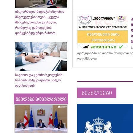
ინფორმაცია მაგისტრანტობის
მსურველებისთვის - ყველა
მნიშვნელოვანი დეტალი,
რომელიც გამოცდების
დაწყებამდე უნდა ნახოთ
ს
ფარგლებში კი დარჩა მხოლოდ ერ
ოლიმპიადა
საჯარო და კერძო სკოლების
საკითხს სპეციალური საბჭო
განიხილავს
სიახლეები
ყველაზე პოპულარული