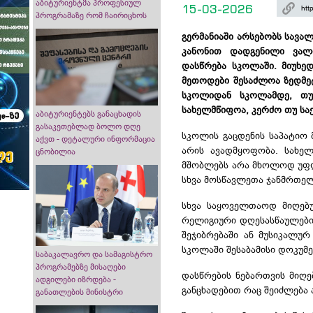
აბიტურიენტმა პროფესიულ
15-03-2026
პროგრამაზე რომ ჩაირიცხოს
გერმანიაში არსებობს სავა
კანონით დადგენილი ვალ
დასწრება სკოლაში.
მიუხე
მეთოდები შესაძლოა ზედმეტ
სკოლიდან სკოლამდე, თუ
სახელმწიფოა, კერძო თუ ს
აბიტურიენტებს განაცხადის
გასაკეთებლად ბოლო დღე
სკოლის გაცდენის საპატიო 
აქვთ - დეტალური ინფორმაცია
არის ავადმყოფობა. სახელმ
ცნობილია
მშობლებს არა მხოლოდ უფლე
სხვა მოსწავლეთა ჯანმრთელ
სხვა საყოველთაოდ მიღებუ
რელიგიური დღესასწაულები
შეჯიბრებაში ან მუსიკალურ
სკოლაში შესაბამისი დოკუმ
საბაკალავრო და სამაგისტრო
პროგრამებზე მისაღები
დასწრების ნებართვის მიღ
ადგილები იზრდება -
განცხადებით რაც შეიძლება
განათლების მინისტრი