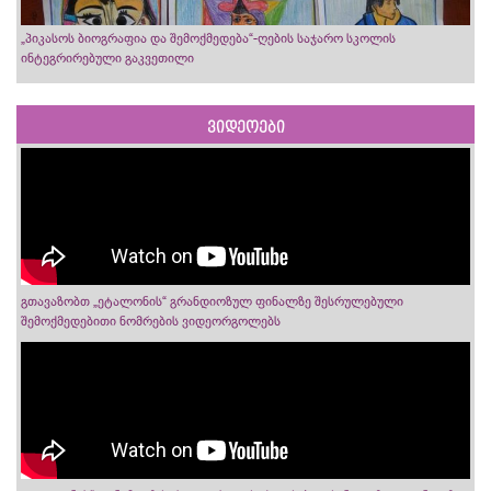
„პიკასოს ბიოგრაფია და შემოქმედება“-ღების საჯარო სკოლის
ინტეგრირებული გაკვეთილი
ვიდეოები
გთავაზობთ „ეტალონის“ გრანდიოზულ ფინალზე შესრულებული
შემოქმედებითი ნომრების ვიდეორგოლებს