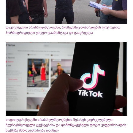
დაკავებულია არასრულწლოვანი, რომელმაც მოზარდების ფოტოებით
პორნოგრაფიული ვიდეო დაამონტაჟა და გაავრცელა
სოციალურ ქსელში არასრულწლოვნების შესახებ გავრცელებული
შეურაცხმყოფელი ტექსტებისა და დამონტაჟებული ფოტო-ვიდეომასალის
საქმეზე შსს-მ გამოძიება დაიწყო