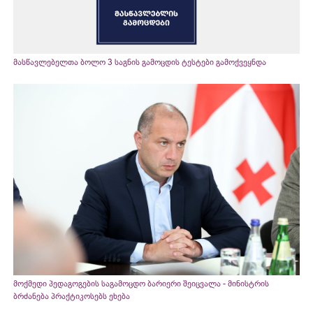
მასწავლებელთა ბოლო 3 საგნის გამოცდის ტესტები გამოქვეყნდა
მოქმედი პედაგოგების საგამოცდო ბარიერი შეიცვალა - მინისტრის
ბრძანება პრაქტიკოსებს ეხება