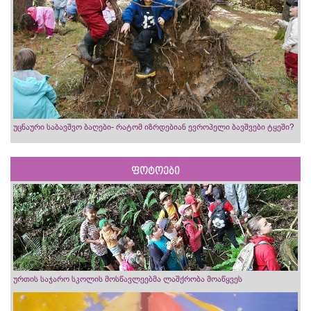
უცნაური საბავშვო ბაღები- რატომ იზრდებიან ევროპელი ბავშვები ტყეში?
ფოტოები
ურთის საჯარო სკოლის მოსწავლეებმა ლაშქრობა მოაწყვეს