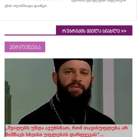
სეზონის ფარგლებში ინგლისური
ენის ოლიმპიადა დაიწყო
>>
რუბრიკის ყველა სიახლე
პიროვნება