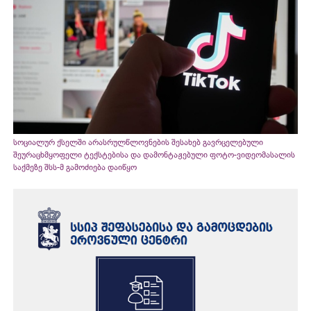
სოციალურ ქსელში არასრულწლოვნების შესახებ გავრცელებული
შეურაცხმყოფელი ტექსტებისა და დამონტაჟებული ფოტო-ვიდეომასალის
საქმეზე შსს-მ გამოძიება დაიწყო