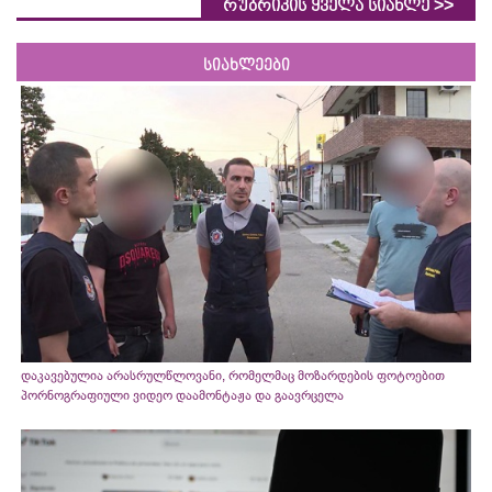
>>
რუბრიკის ყველა სიახლე
სიახლეები
დაკავებულია არასრულწლოვანი, რომელმაც მოზარდების ფოტოებით
პორნოგრაფიული ვიდეო დაამონტაჟა და გაავრცელა