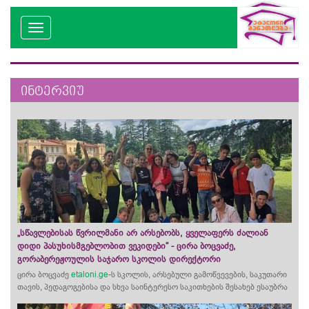
ინტერვიუ
„სწავლებისას წვრილმანი არ არსებობს, ყველაფერს ძალიან
დიდი პასუხისმგებლობით ვეკიდები“ - ცირა ბოცვაძე,
გორაბერეჟოულის საჯარო სკოლის დირექტორი
ცირა ბოცვაძე
etaloni.ge
-ს სკოლის, არსებული გამოწვევების, საკუთარი
თავის, პედაგოგებისა და სხვა საინტერესო საკითხების შესახებ ესაუბრა