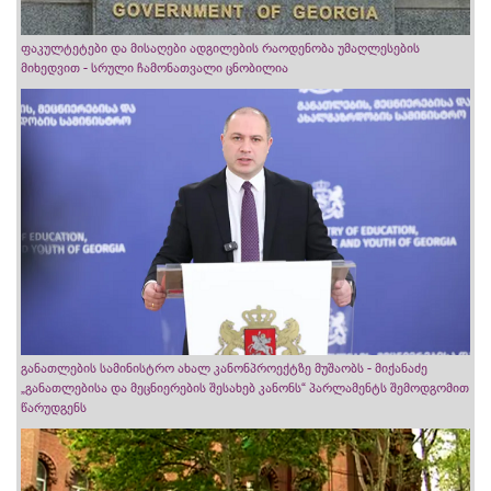
ფაკულტეტები და მისაღები ადგილების რაოდენობა უმაღლესების
მიხედვით - სრული ჩამონათვალი ცნობილია
განათლების სამინისტრო ახალ კანონპროექტზე მუშაობს - მიქანაძე
„განათლებისა და მეცნიერების შესახებ კანონს“ პარლამენტს შემოდგომით
წარუდგენს