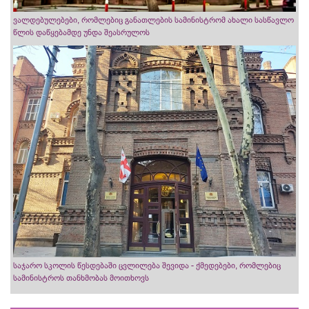
ვალდებულებები, რომლებიც განათლების სამინისტრომ ახალი სასწავლო
წლის დაწყებამდე უნდა შეასრულოს
საჯარო სკოლის წესდებაში ცვლილება შევიდა - ქმედებები, რომლებიც
სამინისტროს თანხმობას მოითხოვს