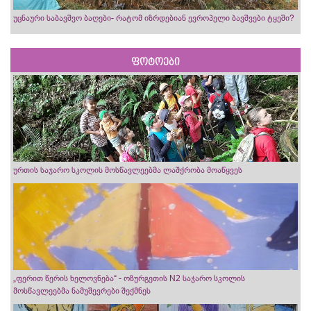
უცნაური საბავშვო ბაღები- რატომ იზრდებიან ევროპელი ბავშვები ტყეში?
ფოტოები
ურთის საჯარო სკოლის მოსწავლეებმა ლაშქრობა მოაწყვეს
„ფერით წერის ხელოვნება“ - ოზურგეთის N2 საჯარო სკოლის
მოსწავლეებმა ნამუშევრები შექმნეს