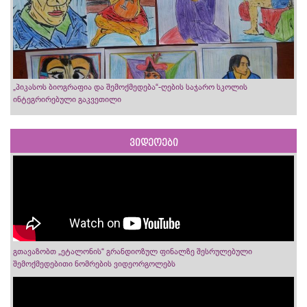
„პიკასოს ბიოგრაფია და შემოქმედება“-ღების საჯარო სკოლის
ინტეგრირებული გაკვეთილი
ვიდეოები
გთავაზობთ „ეტალონის“ გრანდიოზულ ფინალზე შესრულებული
შემოქმედებითი ნომრების ვიდეორგოლებს