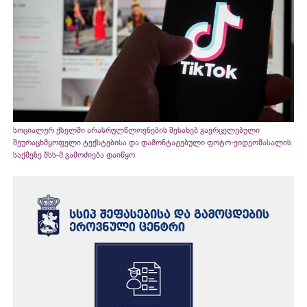
სოციალურ ქსელში არასრულწლოვნების შესახებ გავრცელებული
შეურაცხმყოფელი ტექსტებისა და დამონტაჟებული ფოტო-ვიდეომასალის
საქმეზე შსს-მ გამოძიება დაიწყო