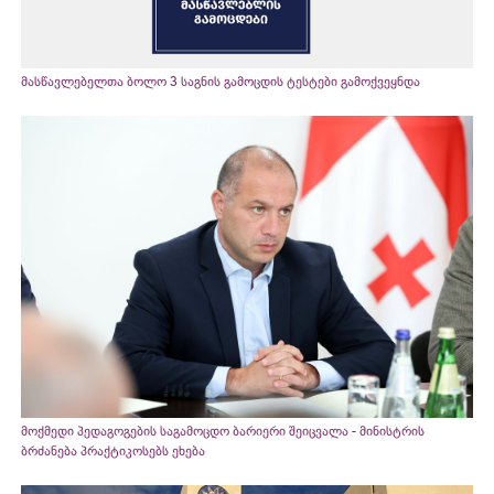
მასწავლებელთა ბოლო 3 საგნის გამოცდის ტესტები გამოქვეყნდა
მოქმედი პედაგოგების საგამოცდო ბარიერი შეიცვალა - მინისტრის
ბრძანება პრაქტიკოსებს ეხება